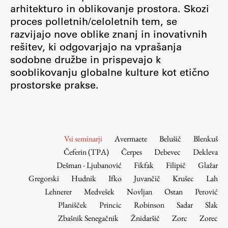
Osebje
arhitekturo in oblikovanje prostora. Skozi
proces polletnih/celoletnih tem, se
Organiziranost
razvijajo nove oblike znanj in inovativnih
Alumni
rešitev, ki odgovarjajo na vprašanja
Knjižnica
sodobne družbe in prispevajo k
Mednarodno sodelovanje
sooblikovanju globalne kulture kot etično
Članstva v združenjih
prostorske prakse.
Konzorciji
Tržna dejavnost
Kontakti
Vsi seminarji
Avermaete
Belušič
Blenkuš
Čeferin (TPA)
Čerpes
Debevec
Dekleva
Intranet UL FA
Dešman - Ljubanović
Fikfak
Filipič
Glažar
Intranet UL
Gregorski
Hudnik
Ifko
Juvančič
Krušec
Lah
Osebni portal FIORI
Lehnerer
Medvešek
Novljan
Ostan
Perović
Planišček
Princic
Robinson
Sadar
Slak
Spletni arhiv DEPO
Zbašnik Senegačnik
Žnidaršič
Zorc
Zorec