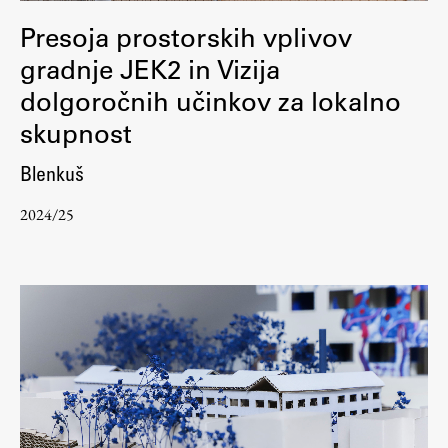
ŠIS (SI)
Presoja prostorskih vplivov
ŠIS (EN)
gradnje JEK2 in Vizija
dolgoročnih učinkov za lokalno
skupnost
Aktualno
Blenkuš
2024/25
Obvestila
Novice
Koledar dogodkov
Program dela
Raziskovanje