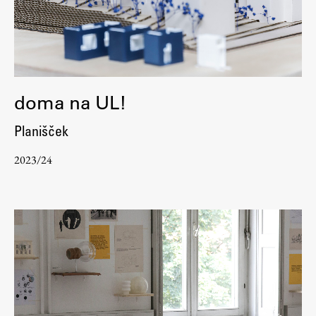
Raziskovalni projekti
Dosežki
Inštituti
Svetlobni LAB
doma na UL!
Planišček
Delo
2023/24
Seminarji
Seminarske teme
Gostujoči profesor
Delavnice
Študentski projekti
Ekskurzije
Natečaji