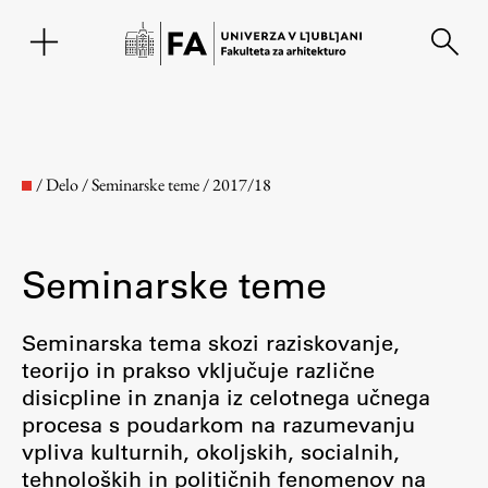
EN
/
Delo
/
Seminarske teme
/
2017/18
Seminarske teme
Seminarska tema skozi raziskovanje,
teorijo in prakso vključuje različne
disicpline in znanja iz celotnega učnega
Fakulteta
procesa s poudarkom na razumevanju
vpliva kulturnih, okoljskih, socialnih,
O fakulteti
tehnoloških in političnih fenomenov na