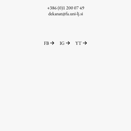
+386 (0)1 200 07 49
dekanat@fa.uni-lj.si
FB
IG
YT