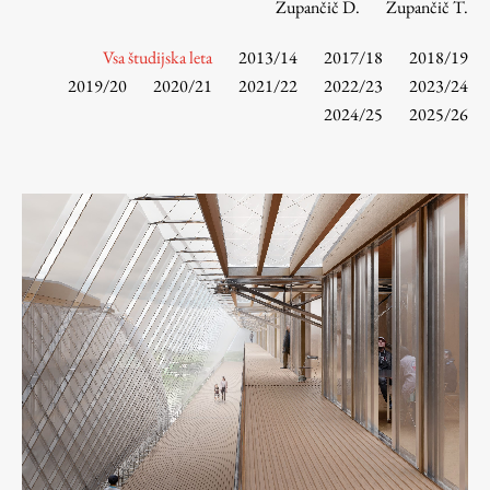
Zupančič D.
Zupančič T.
Vsa študijska leta
2013/14
2017/18
2018/19
Študij
2019/20
2020/21
2021/22
2022/23
2023/24
2024/25
2025/26
Predstavitev študija
Študentske informacije
Urniki
Študijski programi
Predmeti
Izbirni moduli EMŠA
Vpis
Zaključek študija
Mednarodne izmenjave
Študijske prakse
Spletna učilnica