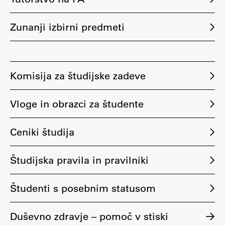
Raziskovalni projekti
Dosežki
Zunanji izbirni predmeti
Inštituti
Svetlobni LAB
Komisija za študijske zadeve
Vloge in obrazci za študente
Delo
Ceniki študija
Seminarji
Seminarske teme
Študijska pravila in pravilniki
Gostujoči profesor
Delavnice
Študenti s posebnim statusom
Študentski projekti
Ekskurzije
Duševno zdravje – pomoč v stiski
Natečaji