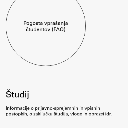
Študij
Pogosta vprašanja
študentov (FAQ)
Predstavitev študija
Študentske informacije
Urniki
Študijski programi
Predmeti
Izbirni moduli EMŠA
Vpis
Študij
Zaključek študija
Mednarodne izmenjave
Informacije o prijavno-sprejemnih in vpisnih
Študijske prakse
postopkih, o zaključku študija, vloge in obrazci idr.
Spletna učilnica