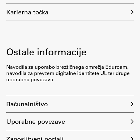
Zaključna dela
Karierna točka
Razvojno sodelovanje in humanitarna pomoč
Ostale informacije
Založništvo
Navodila za uporabo brezžičnega omrežja Eduroam,
FA–ZA
navodila za prevzem digitalne identitete UL ter druge
Zbirke
uporabne povezave
Publikacije
Računalništvo
AR – Arhitektura, raziskovanje
Igra ustvarjalnosti
Uporabne povezave
Zaposlitveni portali