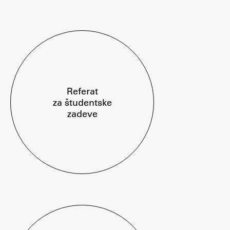
Osebje
Organiziranost
Alumni
Knjižnica
Mednarodno sodelovanje
Članstva v združenjih
Referat
Konzorciji
za študentske
zadeve
Tržna dejavnost
Kontakti
Intranet UL FA
Intranet UL
Osebni portal FIORI
Spletni arhiv DEPO