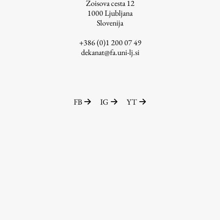
Zoisova cesta 12
1000
Ljubljana
Slovenija
+386 (0)1 200 07 49
dekanat@fa.uni-lj.si
FB
IG
YT