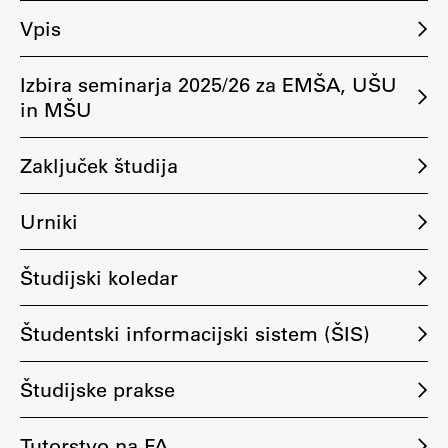
Vpis
ŠIS (SI)
ŠIS (EN)
Izbira seminarja 2025/26 za EMŠA, UŠU
in MŠU
Aktualno
Zaključek študija
Urniki
Obvestila
Novice
Študijski koledar
Koledar dogodkov
Program dela
Študentski informacijski sistem (ŠIS)
Študijske prakse
Raziskovanje
Tutorstvo na FA