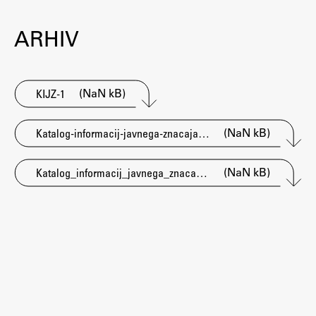
Osebje
Organiziranost
ARHIV
Alumni
Knjižnica
Mednarodno sodelovanje
(NaN kB)
KIJZ-1
Članstva v združenjih
(NaN kB)
Konzorciji
Katalog-informacij-javnega-znacaja-UL-FA-2022
Tržna dejavnost
(NaN kB)
Katalog_informacij_javnega_znacaja_2024
Kontakti
Intranet UL FA
Intranet UL
Osebni portal FIORI
Spletni arhiv DEPO