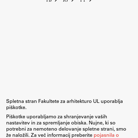
ŠIS (SI)
ŠIS (EN)
Aktualno
Obvestila
Novice
Koledar dogodkov
Program dela
Spletna stran Fakultete za arhitekturo UL uporablja
piškotke.
Piškotke uporabljamo za shranjevanje vaših
nastavitev in za spremljanje obiska. Nujne, ki so
Raziskovanje
potrebni za nemoteno delovanje spletne strani, smo
že naložili. Za več informacij preberite
pojasnila o