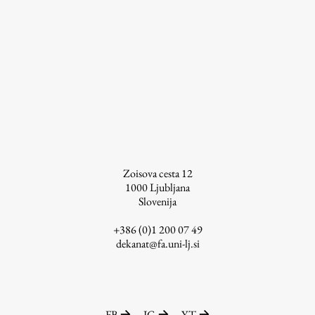
Študij
Predstavitev študija
Študentske informacije
Urniki
Študijski programi
Predmeti
Zoisova cesta 12
Izbirni moduli EMŠA
1000
Ljubljana
Slovenija
Vpis
Zaključek študija
+386 (0)1 200 07 49
dekanat@fa.uni-lj.si
Mednarodne izmenjave
Študijske prakse
Spletna učilnica
FB
IG
YT