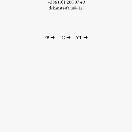
+386 (0)1 200 07 49
dekanat@fa.uni-lj.si
FB
IG
YT