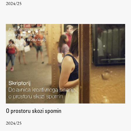
2024/25
ŠIS (SI)
ŠIS (EN)
Aktualno
Obvestila
Novice
Koledar dogodkov
Program dela
O prostoru skozi spomin
Raziskovanje
2024/25