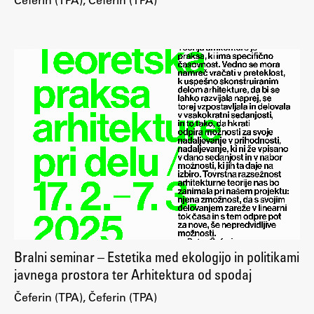
Študij
Predstavitev študija
Študentske informacije
Urniki
Študijski programi
Predmeti
Izbirni moduli EMŠA
Vpis
Zaključek študija
Mednarodne izmenjave
Bralni seminar – Estetika med ekologijo in politikami
Študijske prakse
javnega prostora ter Arhitektura od spodaj
Čeferin (TPA), Čeferin (TPA)
Spletna učilnica