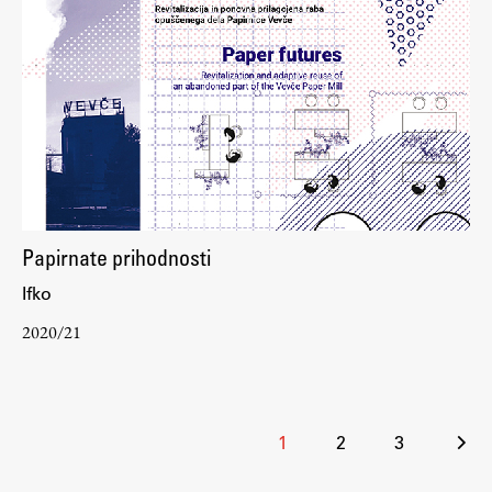
Papirnate prihodnosti
Ifko
2020/21
Številčenje
1
2
3
prispevkov