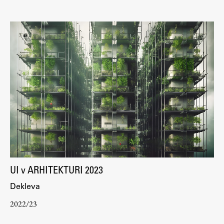
Raziskovalni projekti
Dosežki
Inštituti
Svetlobni LAB
Delo
Seminarji
Seminarske teme
Gostujoči profesor
UI v ARHITEKTURI 2023
Delavnice
Dekleva
Študentski projekti
2022/23
Ekskurzije
Natečaji