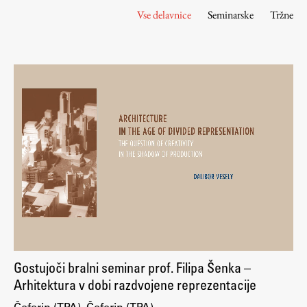
Osebje
Vse delavnice
Seminarske
Tržne
Organiziranost
Alumni
Knjižnica
Mednarodno sodelovanje
Članstva v združenjih
Konzorciji
Tržna dejavnost
Kontakti
Intranet UL FA
Intranet UL
Osebni portal FIORI
Gostujoči bralni seminar prof. Filipa Šenka –
Spletni arhiv DEPO
Arhitektura v dobi razdvojene reprezentacije
Čeferin (TPA), Čeferin (TPA)