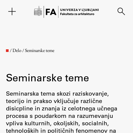
EN
/
Delo
/
Seminarske teme
Seminarske teme
Seminarska tema skozi raziskovanje,
teorijo in prakso vključuje različne
disicpline in znanja iz celotnega učnega
Fakulteta
procesa s poudarkom na razumevanju
vpliva kulturnih, okoljskih, socialnih,
O fakulteti
tehnoloških in političnih fenomenov na