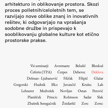
Osebje
arhitekturo in oblikovanje prostora. Skozi
proces polletnih/celoletnih tem, se
Organiziranost
razvijajo nove oblike znanj in inovativnih
Alumni
rešitev, ki odgovarjajo na vprašanja
Knjižnica
sodobne družbe in prispevajo k
Mednarodno sodelovanje
sooblikovanju globalne kulture kot etično
Članstva v združenjih
prostorske prakse.
Konzorciji
Tržna dejavnost
Kontakti
Vsi seminarji
Avermaete
Belušič
Blenkuš
Čeferin (TPA)
Čerpes
Debevec
Dekleva
Intranet UL FA
Dešman - Ljubanović
Fikfak
Filipič
Glažar
Intranet UL
Gregorski
Hudnik
Ifko
Juvančič
Krušec
Lah
Osebni portal FIORI
Lehnerer
Medvešek
Novljan
Ostan
Perović
Planišček
Princic
Robinson
Sadar
Slak
Spletni arhiv DEPO
Zbašnik Senegačnik
Žnidaršič
Zorc
Zorec