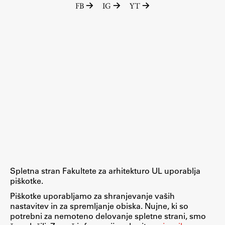
FB
IG
YT
Raziskovalni projekti
Dosežki
Inštituti
Svetlobni LAB
Delo
Seminarji
Seminarske teme
Gostujoči profesor
Spletna stran Fakultete za arhitekturo UL uporablja
Delavnice
piškotke.
Študentski projekti
Piškotke uporabljamo za shranjevanje vaših
nastavitev in za spremljanje obiska. Nujne, ki so
Ekskurzije
potrebni za nemoteno delovanje spletne strani, smo
Natečaji