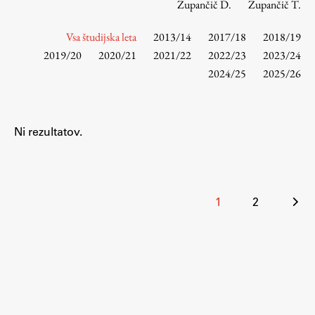
Zupančič D.
Zupančič T.
Vsa študijska leta
2013/14
2017/18
2018/19
Študij
2019/20
2020/21
2021/22
2022/23
2023/24
2024/25
2025/26
Predstavitev študija
Študentske informacije
Urniki
Ni rezultatov.
Študijski programi
Predmeti
Izbirni moduli EMŠA
Številčenje
1
2
Vpis
prispevkov
Zaključek študija
Mednarodne izmenjave
Študijske prakse
Spletna učilnica