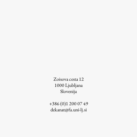
ŠIS (SI)
ŠIS (EN)
Aktualno
Obvestila
Novice
Zoisova cesta 12
1000
Ljubljana
Koledar dogodkov
Slovenija
Program dela
+386 (0)1 200 07 49
dekanat@fa.uni-lj.si
Raziskovanje