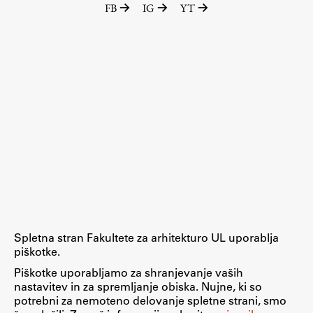
FB
IG
YT
Raziskovalni projekti
Dosežki
Inštituti
Svetlobni LAB
Delo
Seminarji
Seminarske teme
Gostujoči profesor
Spletna stran Fakultete za arhitekturo UL uporablja
Delavnice
piškotke.
Študentski projekti
Piškotke uporabljamo za shranjevanje vaših
nastavitev in za spremljanje obiska. Nujne, ki so
Ekskurzije
potrebni za nemoteno delovanje spletne strani, smo
Natečaji