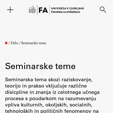
EN
/
Delo
/
Seminarske teme
Seminarske teme
Seminarska tema skozi raziskovanje,
teorijo in prakso vključuje različne
disicpline in znanja iz celotnega učnega
Fakulteta
procesa s poudarkom na razumevanju
vpliva kulturnih, okoljskih, socialnih,
O fakulteti
tehnoloških in političnih fenomenov na