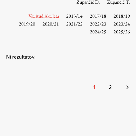
Zupančič D.
Zupančič T.
Vsa študijska leta
2013/14
2017/18
2018/19
Študij
2019/20
2020/21
2021/22
2022/23
2023/24
2024/25
2025/26
Predstavitev študija
Študentske informacije
Urniki
Ni rezultatov.
Študijski programi
Predmeti
Izbirni moduli EMŠA
Številčenje
1
2
Vpis
prispevkov
Zaključek študija
Mednarodne izmenjave
Študijske prakse
Spletna učilnica