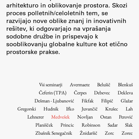
Osebje
arhitekturo in oblikovanje prostora. Skozi
proces polletnih/celoletnih tem, se
Organiziranost
razvijajo nove oblike znanj in inovativnih
Alumni
rešitev, ki odgovarjajo na vprašanja
Knjižnica
sodobne družbe in prispevajo k
Mednarodno sodelovanje
sooblikovanju globalne kulture kot etično
Članstva v združenjih
prostorske prakse.
Konzorciji
Tržna dejavnost
Kontakti
Vsi seminarji
Avermaete
Belušič
Blenkuš
Čeferin (TPA)
Čerpes
Debevec
Dekleva
Intranet UL FA
Dešman - Ljubanović
Fikfak
Filipič
Glažar
Intranet UL
Gregorski
Hudnik
Ifko
Juvančič
Krušec
Lah
Osebni portal FIORI
Lehnerer
Medvešek
Novljan
Ostan
Perović
Planišček
Princic
Robinson
Sadar
Slak
Spletni arhiv DEPO
Zbašnik Senegačnik
Žnidaršič
Zorc
Zorec