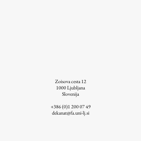
ŠIS (SI)
ŠIS (EN)
Aktualno
Obvestila
Novice
Zoisova cesta 12
1000
Ljubljana
Koledar dogodkov
Slovenija
Program dela
+386 (0)1 200 07 49
dekanat@fa.uni-lj.si
Raziskovanje