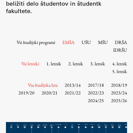
beližiti delo študentov in študentk
Osebje
fakultete.
Organiziranost
Alumni
Knjižnica
Mednarodno sodelovanje
Vsi študijski programi
EMŠA
UŠU
MŠU
DRŠA
Članstva v združenjih
IDRŠU
Konzorciji
Vsi letniki
1. letnik
2. letnik
3. letnik
4. letnik
Tržna dejavnost
5. letnik
Kontakti
Vsa študijska leta
2013/14
2017/18
2018/19
Intranet UL FA
2019/20
2020/21
2021/22
2022/23
2023/24
2024/25
2025/26
Intranet UL
Osebni portal FIORI
Spletni arhiv DEPO