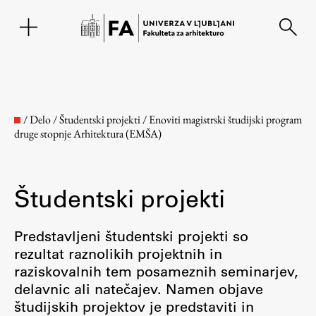
EN
/
Delo
/
Študentski projekti
/
Enoviti magistrski študijski program
druge stopnje Arhitektura (EMŠA)
Študentski projekti
Predstavljeni študentski projekti so
rezultat raznolikih projektnih in
Fakulteta
raziskovalnih tem posameznih seminarjev,
delavnic ali natečajev. Namen objave
O fakulteti
študijskih projektov je predstaviti in