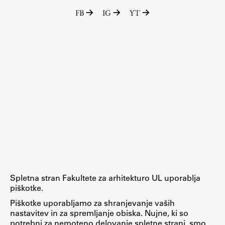
FB
IG
YT
Spletna stran Fakultete za arhitekturo UL uporablja
piškotke.
Piškotke uporabljamo za shranjevanje vaših
nastavitev in za spremljanje obiska. Nujne, ki so
potrebni za nemoteno delovanje spletne strani, smo