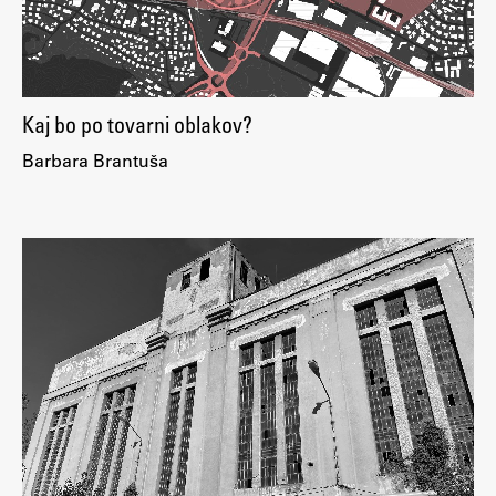
Zaključna dela
Razvojno sodelovanje in humanitarna pomoč
Kaj bo po tovarni oblakov?
Barbara Brantuša
Založništvo
FA–ZA
Zbirke
Publikacije
AR – Arhitektura, raziskovanje
Igra ustvarjalnosti