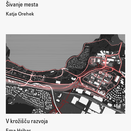
Šivanje mesta
Katja Orehek
V krožišču razvoja
Ema Hribar