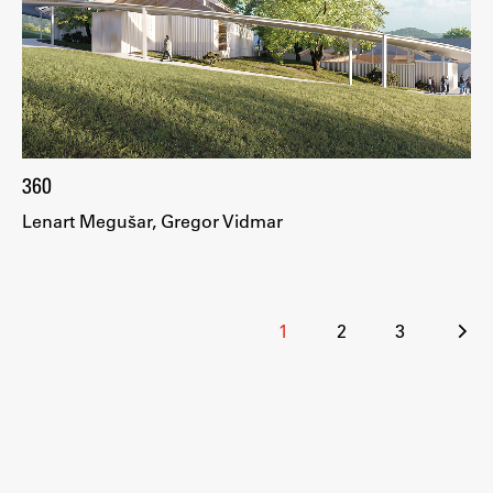
360
Lenart Megušar, Gregor Vidmar
Številčenje
1
2
3
prispevkov