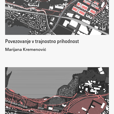
Raziskovalni projekti
Dosežki
Inštituti
Svetlobni LAB
Povezovanje v trajnostno prihodnost
Marijana Kremenović
Delo
Seminarji
Seminarske teme
Gostujoči profesor
Delavnice
Študentski projekti
Ekskurzije
Natečaji