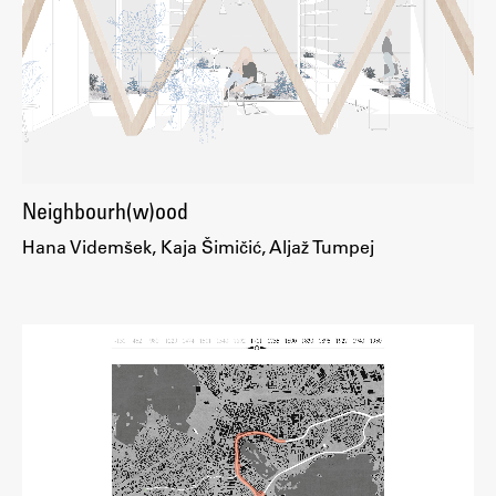
ŠIS (SI)
ŠIS (EN)
Aktualno
Neighbourh(w)ood
Obvestila
Hana Videmšek, Kaja Šimičić, Aljaž Tumpej
Novice
Koledar dogodkov
Program dela
Raziskovanje