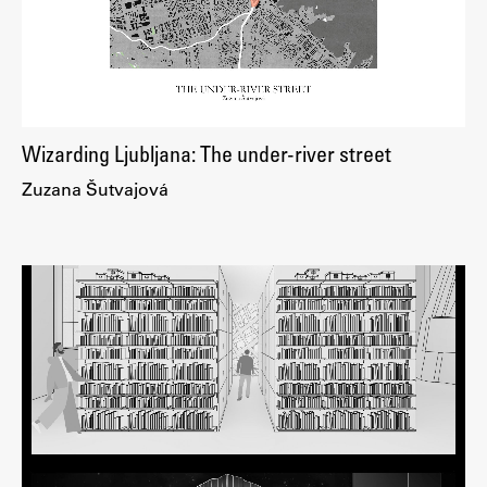
Raziskovalni projekti
Dosežki
Inštituti
Svetlobni LAB
Wizarding Ljubljana: The under-river street
Zuzana Šutvajová
Delo
Seminarji
Seminarske teme
Gostujoči profesor
Delavnice
Študentski projekti
Ekskurzije
Natečaji