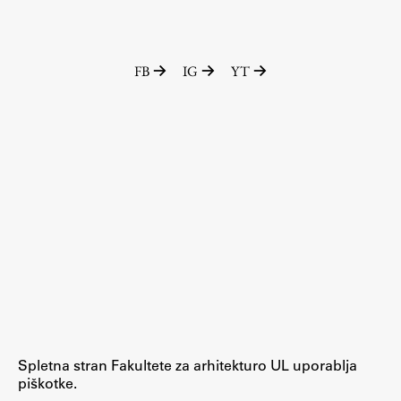
FB
IG
YT
Spletna stran Fakultete za arhitekturo UL uporablja
piškotke.