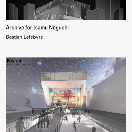
Zaključna dela
Razvojno sodelovanje in humanitarna pomoč
Archive for Isamu Noguchi
Bastien Lefebvre
Založništvo
FA–ZA
Zbirke
Publikacije
AR – Arhitektura, raziskovanje
Igra ustvarjalnosti