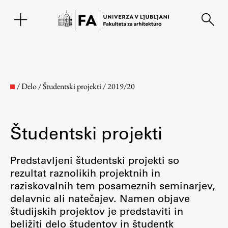
EN
/
Delo
/
Študentski projekti
/
2019/20
Študentski projekti
Predstavljeni študentski projekti so
rezultat raznolikih projektnih in
raziskovalnih tem posameznih seminarjev,
Fakulteta
delavnic ali natečajev. Namen objave
študijskih projektov je predstaviti in
O fakulteti
beližiti delo študentov in študentk