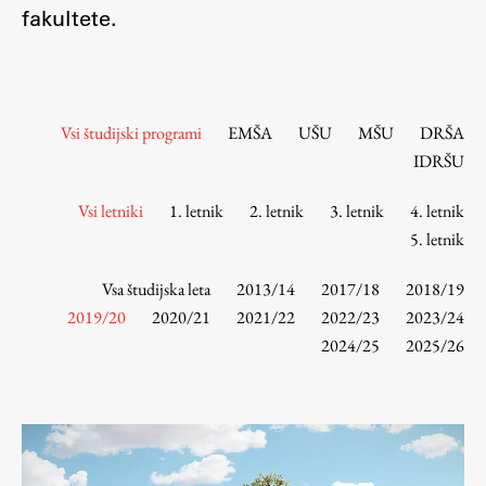
Osebje
fakultete.
Organiziranost
Alumni
Knjižnica
Vsi študijski programi
EMŠA
UŠU
MŠU
DRŠA
Mednarodno sodelovanje
IDRŠU
Članstva v združenjih
Konzorciji
Vsi letniki
1. letnik
2. letnik
3. letnik
4. letnik
5. letnik
Tržna dejavnost
Kontakti
Vsa študijska leta
2013/14
2017/18
2018/19
2019/20
2020/21
2021/22
2022/23
2023/24
Intranet UL FA
2024/25
2025/26
Intranet UL
Osebni portal FIORI
Spletni arhiv DEPO