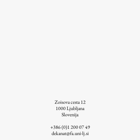
Zoisova cesta 12
1000
Ljubljana
Slovenija
+386 (0)1 200 07 49
dekanat@fa.uni-lj.si