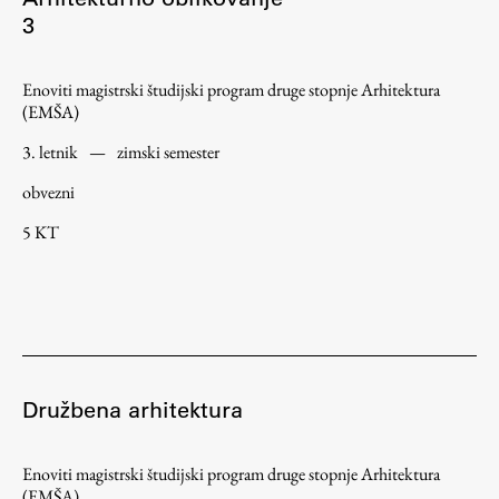
3
ŠIS (SI)
ŠIS (EN)
Enoviti magistrski študijski program druge stopnje Arhitektura
(EMŠA)
3. letnik
—
zimski semester
Aktualno
obvezni
5 KT
Obvestila
Novice
Koledar dogodkov
Program dela
Družbena arhitektura
Raziskovanje
Enoviti magistrski študijski program druge stopnje Arhitektura
(EMŠA)