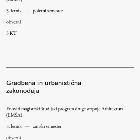
Raziskovalni projekti
3. letnik
—
poletni semester
Dosežki
obvezni
Inštituti
3 KT
Svetlobni LAB
Delo
Gradbena in urbanistična
Seminarji
zakonodaja
Seminarske teme
Gostujoči profesor
Enoviti magistrski študijski program druge stopnje Arhitektura
Delavnice
(EMŠA)
Študentski projekti
3. letnik
—
zimski semester
Ekskurzije
obvezni
Natečaji