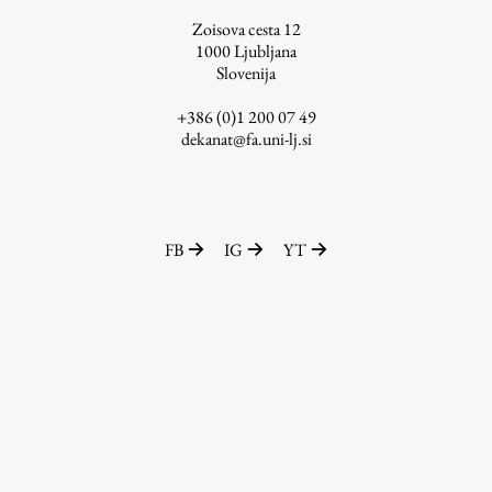
Zoisova cesta 12
1000
Ljubljana
Slovenija
+386 (0)1 200 07 49
dekanat@fa.uni-lj.si
FB
IG
YT