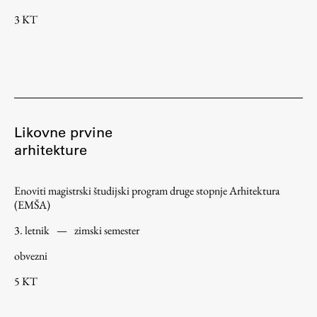
3 KT
Zaključna dela
Razvojno sodelovanje in humanitarna pomoč
Založništvo
Likovne prvine
arhitekture
FA–ZA
Zbirke
Enoviti magistrski študijski program druge stopnje Arhitektura
Publikacije
(EMŠA)
3. letnik
—
zimski semester
AR – Arhitektura, raziskovanje
obvezni
Igra ustvarjalnosti
5 KT