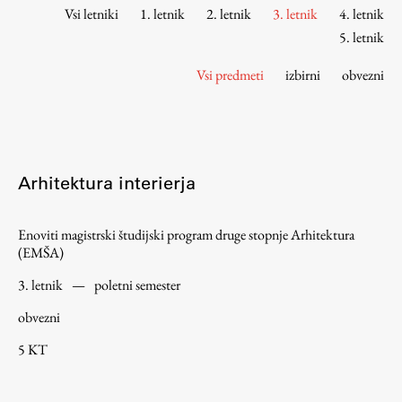
Osebje
Vsi letniki
1. letnik
2. letnik
3. letnik
4. letnik
Organiziranost
5. letnik
Alumni
Vsi predmeti
izbirni
obvezni
Knjižnica
Mednarodno sodelovanje
Članstva v združenjih
Konzorciji
Arhitektura interierja
Tržna dejavnost
Kontakti
Enoviti magistrski študijski program druge stopnje Arhitektura
(EMŠA)
Intranet UL FA
3. letnik
—
poletni semester
Intranet UL
obvezni
Osebni portal FIORI
5 KT
Spletni arhiv DEPO