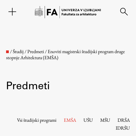
EN
/
Študij
/
Predmeti
/
Enoviti magistrski študijski program druge
stopnje Arhitektura (EMŠA)
Predmeti
Fakulteta
Vsi študijski programi
EMŠA
UŠU
MŠU
DRŠA
IDRŠU
O fakulteti