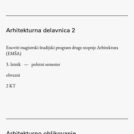
Študij
Arhitekturna delavnica 2
Predstavitev študija
Študentske informacije
Enoviti magistrski študijski program druge stopnje Arhitektura
Urniki
(EMŠA)
Študijski programi
3. letnik
—
poletni semester
Predmeti
obvezni
Izbirni moduli EMŠA
2 KT
Vpis
Zaključek študija
Mednarodne izmenjave
Študijske prakse
Arhitekturno oblikovanje
Spletna učilnica