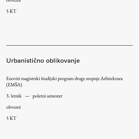
5 KT
Urbanistično oblikovanje
Enoviti magistrski študijski program druge stopnje Arhitektura
(EMŠA)
3. letnik
—
poletni semester
obvezni
5 KT