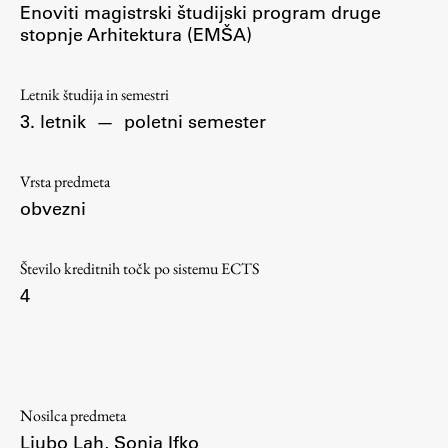
Enoviti magistrski študijski program druge
Osebje
stopnje Arhitektura (EMŠA)
Organiziranost
Alumni
Letnik študija in semestri
Knjižnica
3. letnik
—
poletni semester
Mednarodno sodelovanje
Članstva v združenjih
Vrsta predmeta
Konzorciji
obvezni
Tržna dejavnost
Kontakti
Število kreditnih točk po sistemu ECTS
4
Intranet UL FA
Intranet UL
Osebni portal FIORI
Spletni arhiv DEPO
Nosilca predmeta
Ljubo Lah
,
Sonja Ifko