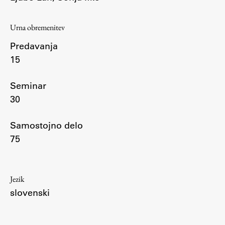
Urna obremenitev
Študij
Predavanja
15
Predstavitev študija
Študentske informacije
Seminar
Urniki
30
Študijski programi
Predmeti
Samostojno delo
Izbirni moduli EMŠA
75
Vpis
Zaključek študija
Jezik
Mednarodne izmenjave
slovenski
Študijske prakse
Spletna učilnica