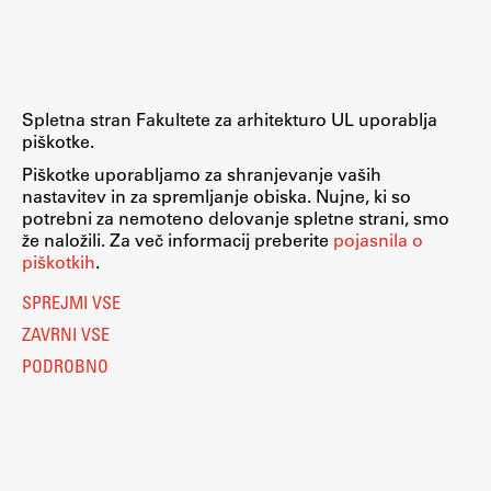
Zaključna dela
Razvojno sodelovanje in humanitarna pomoč
Spletna stran Fakultete za arhitekturo UL uporablja
piškotke.
Založništvo
Piškotke uporabljamo za shranjevanje vaših
nastavitev in za spremljanje obiska. Nujne, ki so
potrebni za nemoteno delovanje spletne strani, smo
FA–ZA
že naložili. Za več informacij preberite
pojasnila o
piškotkih
.
Zbirke
Publikacije
SPREJMI VSE
ZAVRNI VSE
AR – Arhitektura, raziskovanje
PODROBNO
Igra ustvarjalnosti