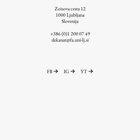
Raziskovalni projekti
Zoisova cesta 12
1000
Ljubljana
Dosežki
Slovenija
Inštituti
+386 (0)1 200 07 49
Svetlobni LAB
dekanat@fa.uni-lj.si
Delo
FB
IG
YT
Seminarji
Seminarske teme
Gostujoči profesor
Delavnice
Študentski projekti
Ekskurzije
Natečaji