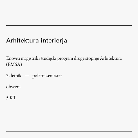
Študij
Predstavitev študija
Arhitektura interierja
Študentske informacije
Urniki
Enoviti magistrski študijski program druge stopnje Arhitektura
Študijski programi
(EMŠA)
Predmeti
3. letnik
—
poletni semester
Izbirni moduli EMŠA
obvezni
Vpis
5 KT
Zaključek študija
Mednarodne izmenjave
Študijske prakse
Spletna učilnica