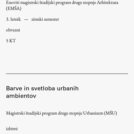
Enoviti magistrski študijski program druge stopnje Arhitektura
Raziskovalni projekti
(EMŠA)
Dosežki
3. letnik
—
zimski semester
Inštituti
obvezni
Svetlobni LAB
5 KT
Delo
Seminarji
Barve in svetloba urbanih
Seminarske teme
ambientov
Gostujoči profesor
Delavnice
Magistrski študijski program druge stopnje Urbanizem (MŠU)
Študentski projekti
Ekskurzije
izbirni
Natečaji