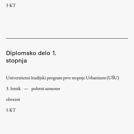
3 KT
Zaključna dela
Razvojno sodelovanje in humanitarna pomoč
Založništvo
Diplomsko delo 1.
stopnja
FA–ZA
Zbirke
Univerzitetni študijski program prve stopnje Urbanizem (UŠU)
Publikacije
3. letnik
—
poletni semester
obvezni
AR – Arhitektura, raziskovanje
5 KT
Igra ustvarjalnosti