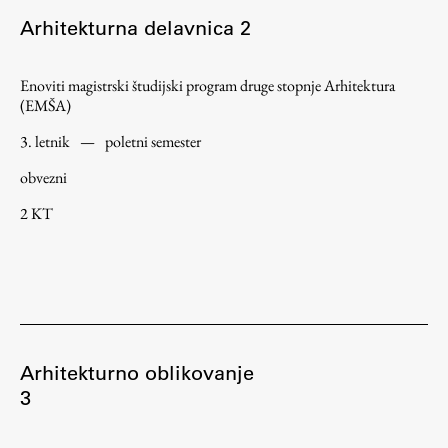
Arhitekturna delavnica 2
ŠIS (SI)
ŠIS (EN)
Enoviti magistrski študijski program druge stopnje Arhitektura
(EMŠA)
3. letnik
—
poletni semester
Aktualno
obvezni
2 KT
Obvestila
Novice
Koledar dogodkov
Program dela
Arhitekturno oblikovanje
3
Raziskovanje