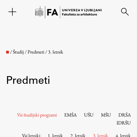
EN
/
Študij
/
Predmeti
/
3. letnik
Predmeti
Fakulteta
Vsi študijski programi
EMŠA
UŠU
MŠU
DRŠA
IDRŠU
O fakulteti
Vsi letniki
1. letnik
2. letnik
3. letnik
4. letnik