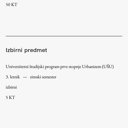
50 KT
Izbirni predmet
Univerzitetni študijski program prve stopnje Urbanizem (UŠU)
3. letnik
—
zimski semester
izbirni
5 KT