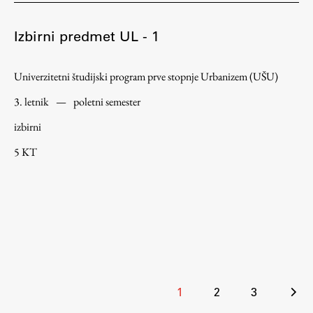
Izbirni predmet UL - 1
Univerzitetni študijski program prve stopnje Urbanizem (UŠU)
3. letnik
—
poletni semester
izbirni
5 KT
Številčenje
1
2
3