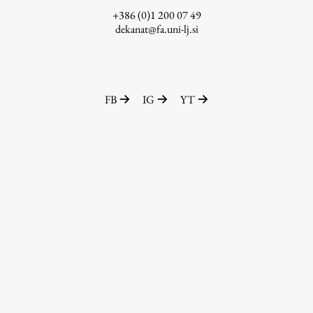
+386 (0)1 200 07 49
dekanat@fa.uni-lj.si
FB
IG
YT