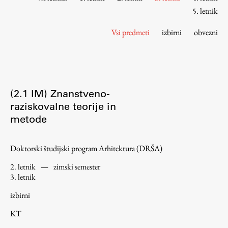
Osebje
5. letnik
Organiziranost
Vsi predmeti
izbirni
obvezni
Alumni
Knjižnica
Mednarodno sodelovanje
Članstva v združenjih
(2.1 IM) Znanstveno-
Konzorciji
raziskovalne teorije in
Tržna dejavnost
metode
Kontakti
Doktorski študijski program Arhitektura (DRŠA)
Intranet UL FA
2. letnik
—
zimski semester
Intranet UL
3. letnik
Osebni portal FIORI
izbirni
Spletni arhiv DEPO
KT