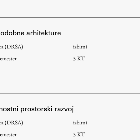
 sodobne arhitekture
tura (DRŠA)
izbirni
semester
5 KT
jnostni prostorski razvoj
tura (DRŠA)
izbirni
semester
5 KT