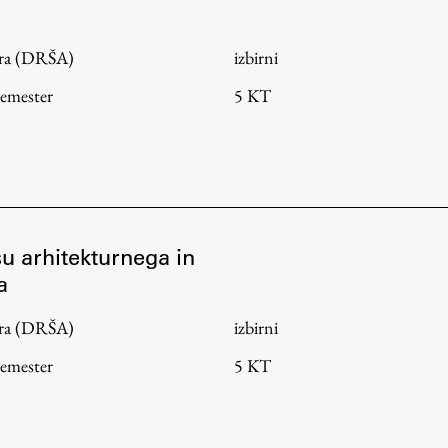
tura (DRŠA)
izbirni
semester
5 KT
su arhitekturnega in
a
tura (DRŠA)
izbirni
semester
5 KT