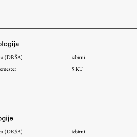
Založništvo
ologija
tura (DRŠA)
izbirni
FA–ZA
Zbirke
semester
5 KT
Publikacije
AR – Arhitektura, raziskovanje
Igra ustvarjalnosti
ogije
tura (DRŠA)
izbirni