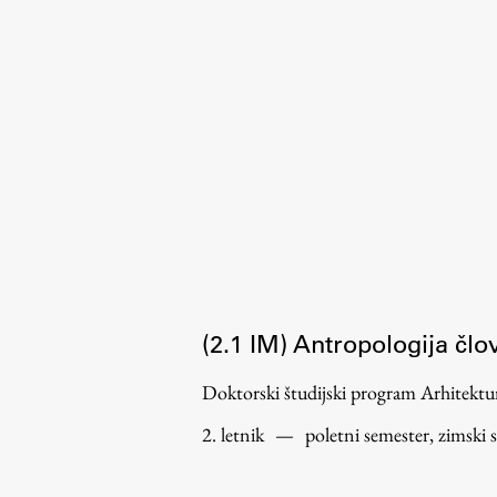
Organiziranost
Alumni
Knjižnica
Mednarodno sodelovanje
Članstva v združenjih
Konzorciji
Tržna dejavnost
Kontakti
Intranet UL FA
(2.1 IM) Antropologija čl
Intranet UL
Doktorski študijski program Arhitek
Osebni portal FIORI
2. letnik
—
poletni semester, zimski 
Spletni arhiv DEPO