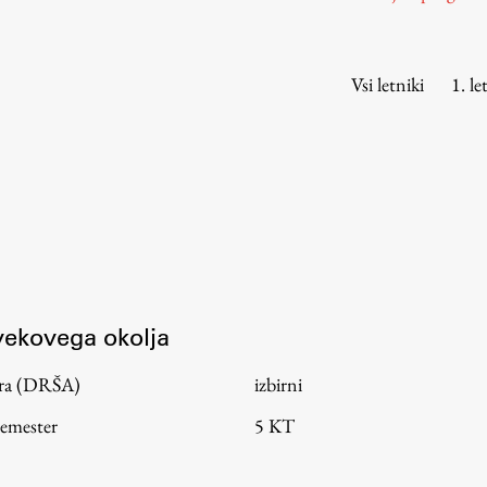
Urniki
Študijski programi
Predmeti
Vsi letniki
1. le
Izbirni moduli EMŠA
Vpis
Zaključek študija
Mednarodne izmenjave
Študijske prakse
Spletna učilnica
ovekovega okolja
ŠIS (SI)
tura (DRŠA)
izbirni
ŠIS (EN)
semester
5 KT