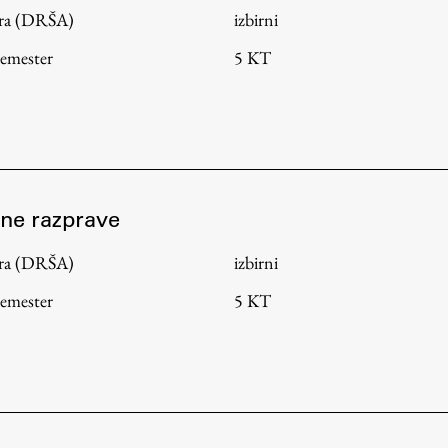
tura (DRŠA)
izbirni
semester
5 KT
vne razprave
tura (DRŠA)
izbirni
semester
5 KT