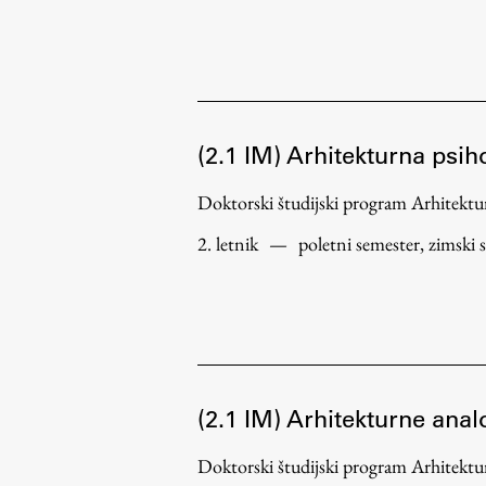
Delo
(2.1 IM) Arhitekturna psih
Doktorski študijski program Arhitek
Seminarji
Seminarske teme
2. letnik
—
poletni semester, zimski 
Gostujoči profesor
Delavnice
Študentski projekti
Ekskurzije
Natečaji
(2.1 IM) Arhitekturne anal
Zaključna dela
Doktorski študijski program Arhitek
Razvojno sodelovanje in humanitarna