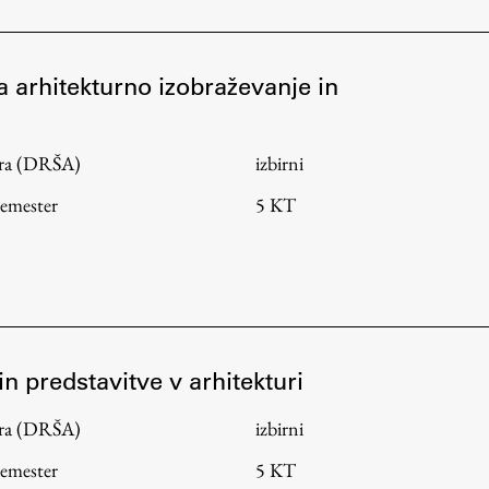
za arhitekturno izobraževanje in
tura (DRŠA)
izbirni
semester
5 KT
in predstavitve v arhitekturi
tura (DRŠA)
izbirni
semester
5 KT