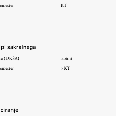
semester
KT
tipi sakralnega
tura (DRŠA)
izbirni
semester
5 KT
iciranje