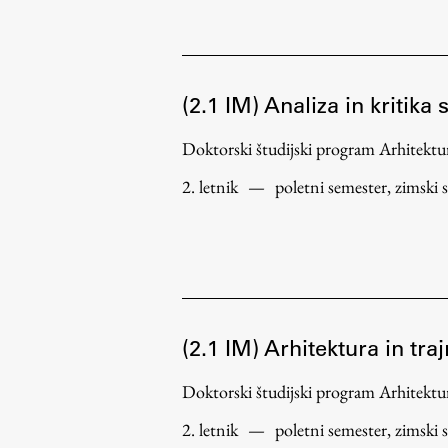
(2.1 IM) Analiza in kritika
Doktorski študijski program Arhitek
Aktualno
2. letnik
—
poletni semester, zimski 
Obvestila
Novice
Koledar dogodkov
Program dela
(2.1 IM) Arhitektura in tra
Doktorski študijski program Arhitek
2. letnik
—
poletni semester, zimski 