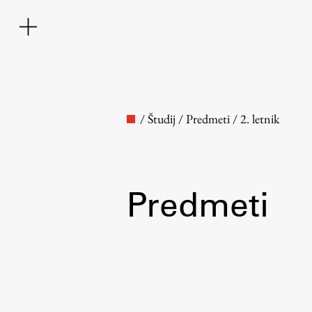
/
Študij
/
Predmeti
/
2. letnik
Predmeti
Fakulteta
O fakulteti
Osebje