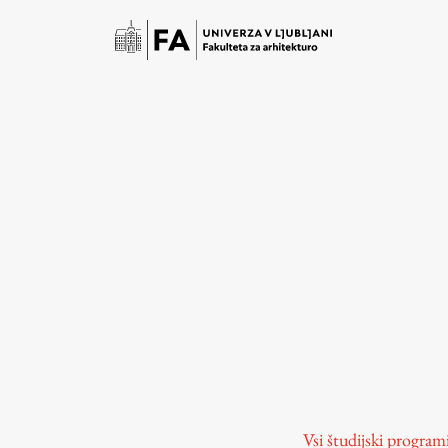
Študij
Predstavitev študija
Študentske informacije
Vsi študijski program