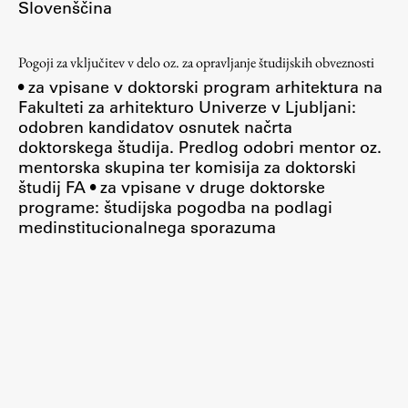
Slovenščina
ŠIS (SI)
ŠIS (EN)
Pogoji za vključitev v delo oz. za opravljanje študijskih obveznosti
• za vpisane v doktorski program arhitektura na
Fakulteti za arhitekturo Univerze v Ljubljani:
odobren kandidatov osnutek načrta
doktorskega študija. Predlog odobri mentor oz.
Aktualno
mentorska skupina ter komisija za doktorski
študij FA • za vpisane v druge doktorske
Obvestila
programe: študijska pogodba na podlagi
medinstitucionalnega sporazuma
Novice
Koledar dogodkov
Program dela
Raziskovanje