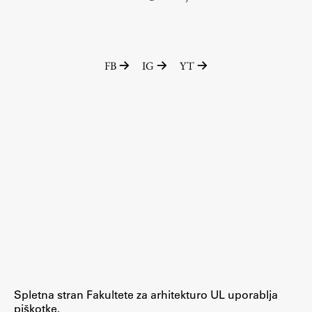
Zaključna dela
Razvojno sodelovanje in humanitarna pomoč
FB
IG
YT
Založništvo
FA–ZA
Zbirke
Publikacije
AR – Arhitektura, raziskovanje
Igra ustvarjalnosti
Spletna stran Fakultete za arhitekturo UL uporablja
piškotke.