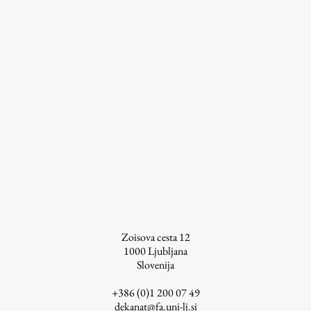
Raziskovalni projekti
Dosežki
Inštituti
Svetlobni LAB
Delo
Seminarji
Seminarske teme
Gostujoči profesor
Zoisova cesta 12
Delavnice
1000
Ljubljana
Slovenija
Študentski projekti
Ekskurzije
+386 (0)1 200 07 49
dekanat@fa.uni-lj.si
Natečaji