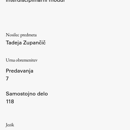
Študij
Predstavitev študija
Nosilec predmeta
Tadeja Zupančič
Študentske informacije
Urniki
Urna obremenitev
Študijski programi
Predmeti
Predavanja
Izbirni moduli EMŠA
7
Vpis
Samostojno delo
Zaključek študija
118
Mednarodne izmenjave
Študijske prakse
Jezik
Spletna učilnica