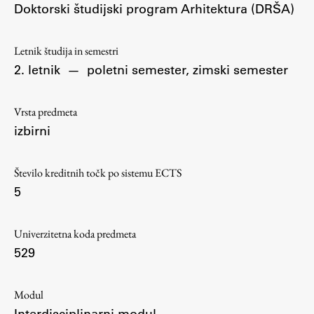
Doktorski študijski program Arhitektura (DRŠA)
Osebje
Organiziranost
Alumni
Letnik študija in semestri
2. letnik
—
poletni semester, zimski semester
Knjižnica
Mednarodno sodelovanje
Vrsta predmeta
Članstva v združenjih
izbirni
Konzorciji
Tržna dejavnost
Število kreditnih točk po sistemu ECTS
Kontakti
5
Intranet UL FA
Univerzitetna koda predmeta
Intranet UL
529
Osebni portal FIORI
Spletni arhiv DEPO
Modul
Interdisciplinarni modul