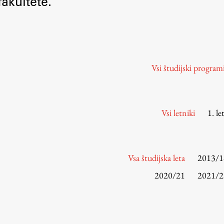
akultete.
Urniki
Študijski programi
Predmeti
Izbirni moduli EMŠA
Vsi študijski program
Vpis
Zaključek študija
Mednarodne izmenjave
Vsi letniki
1. le
Študijske prakse
Spletna učilnica
Vsa študijska leta
2013/1
ŠIS (SI)
2020/21
2021/2
ŠIS (EN)