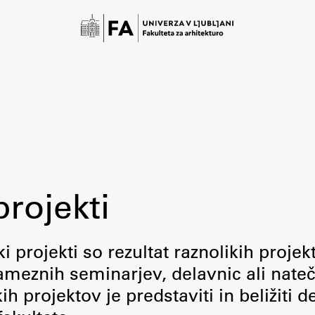
projekti
Študij
i projekti so rezultat raznolikih projek
meznih seminarjev, delavnic ali nateč
Predstavitev študija
 projektov je predstaviti in beližiti d
Študentske informacije