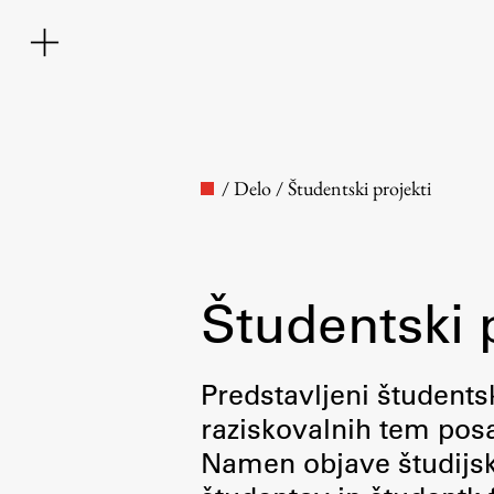
/
Delo
/
Študentski projekti
Študentski 
Fakulteta
Predstavljeni študentsk
raziskovalnih tem posa
O fakulteti
Namen objave študijskih
Osebje