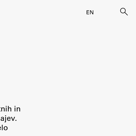
EN
tnih in
ajev.
elo