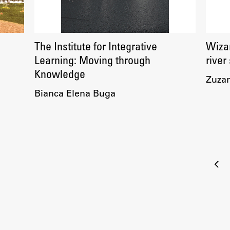
The Institute for Integrative
Wizar
Learning: Moving through
river
Knowledge
Zuzan
Bianca Elena Buga
Štev
pri