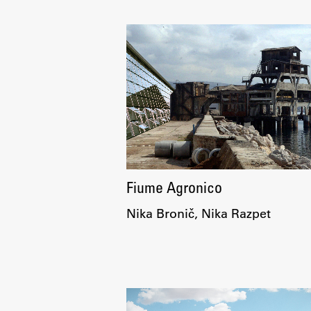
Aktualno
Obvestila
Fiume Agronico
Novice
Nika Bronič, Nika Razpet
Koledar dogodkov
Program dela