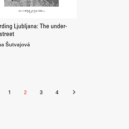
ding Ljubljana: The under-
 street
a Šutvajová
ilčenje
1
2
3
4
spevkov