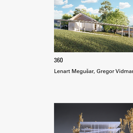
Delo
Seminarji
360
Seminarske teme
Lenart Megušar, Gregor Vidma
Gostujoči profesor
Delavnice
Študentski projekti
Ekskurzije
Natečaji
Zaključna dela
Razvojno sodelovanje in humanitarna