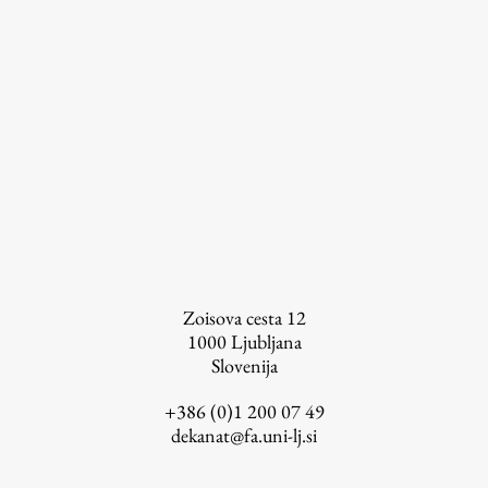
Zoisova cesta 12
1000
Ljubljana
Slovenija
+386 (0)1 200 07 49
dekanat@fa.uni-lj.si