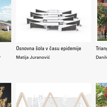
Založništvo
FA–ZA
Osnovna šola v času epidemije
Tria
Zbirke
r
Matija Juranović
Danil
Publikacije
AR – Arhitektura, raziskovanje
Igra ustvarjalnosti