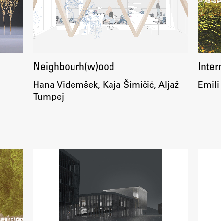
Neighbourh(w)ood
Inter
Hana Videmšek, Kaja Šimičić, Aljaž
Emili
Tumpej