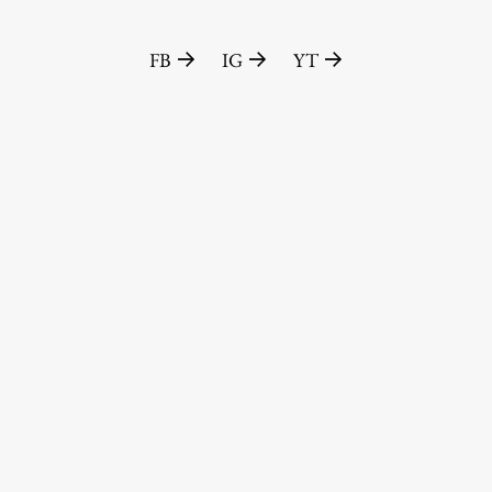
FB
IG
YT