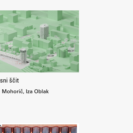
Raziskovanje
Raziskovalni projekti
sni ščit
Dosežki
 Mohorič, Iza Oblak
Inštituti
Svetlobni LAB