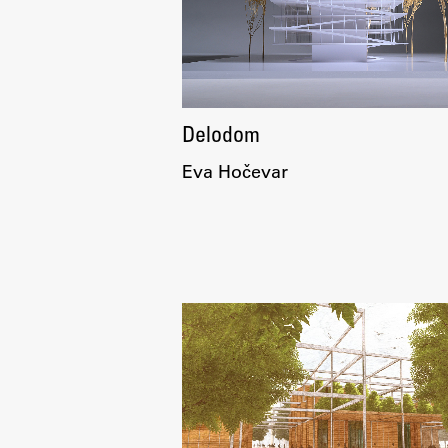
pomoč
Delodom
Eva Hočevar