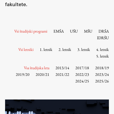
Osebje
fakultete.
Organiziranost
Alumni
Knjižnica
Vsi študijski programi
EMŠA
UŠU
MŠU
DRŠA
Mednarodno sodelovanje
IDRŠU
Članstva v združenjih
Konzorciji
Vsi letniki
1. letnik
2. letnik
3. letnik
4. letnik
5. letnik
Tržna dejavnost
Kontakti
Vsa študijska leta
2013/14
2017/18
2018/19
2019/20
2020/21
2021/22
2022/23
2023/24
Intranet UL FA
2024/25
2025/26
Intranet UL
Osebni portal FIORI
Spletni arhiv DEPO