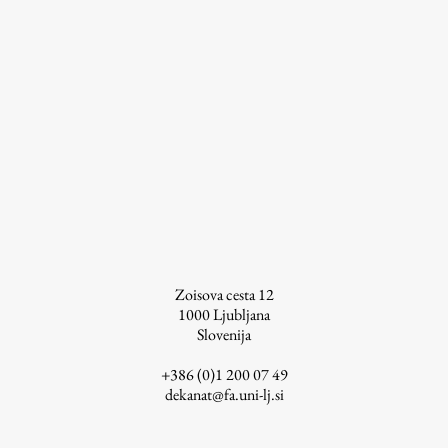
Raziskovalni projekti
Dosežki
Inštituti
Svetlobni LAB
Delo
Seminarji
Zoisova cesta 12
Seminarske teme
1000
Ljubljana
Gostujoči profesor
Slovenija
Delavnice
+386 (0)1 200 07 49
Študentski projekti
dekanat@fa.uni-lj.si
Ekskurzije
Natečaji