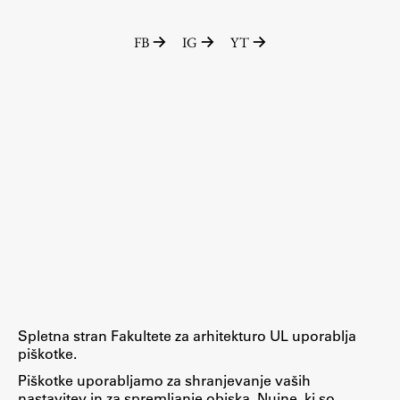
Zaključna dela
FB
IG
YT
Razvojno sodelovanje in humanitarna pomoč
Založništvo
FA–ZA
Zbirke
Publikacije
AR – Arhitektura, raziskovanje
Igra ustvarjalnosti
Spletna stran Fakultete za arhitekturo UL uporablja
piškotke.
Piškotke uporabljamo za shranjevanje vaših
nastavitev in za spremljanje obiska. Nujne, ki so