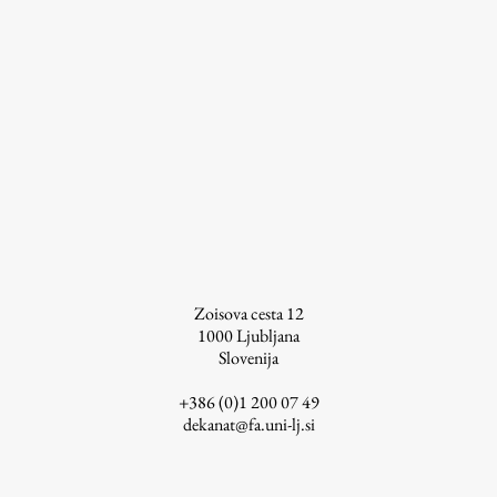
Zaključna dela
Razvojno sodelovanje in humanitarna pomoč
Založništvo
FA–ZA
Zbirke
Publikacije
Zoisova cesta 12
1000
Ljubljana
Slovenija
AR – Arhitektura, raziskovanje
+386 (0)1 200 07 49
Igra ustvarjalnosti
dekanat@fa.uni-lj.si