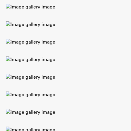
ŠIS (SI)
ŠIS (EN)
Aktualno
Obvestila
Novice
Koledar dogodkov
Program dela
Raziskovanje