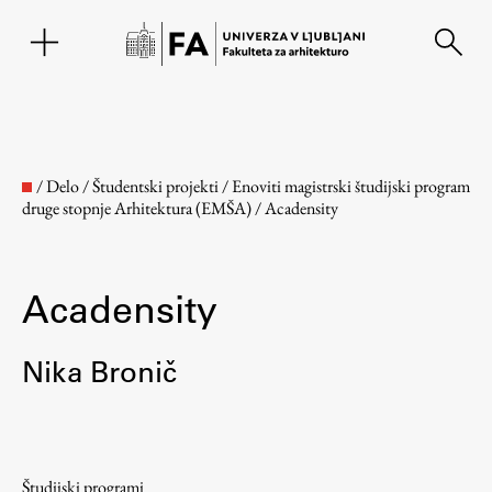
EN
/
Delo
/
Študentski projekti
/
Enoviti magistrski študijski program
druge stopnje Arhitektura (EMŠA)
/
Acadensity
Acadensity
Nika Bronič
Fakulteta
O fakulteti
Študijski programi