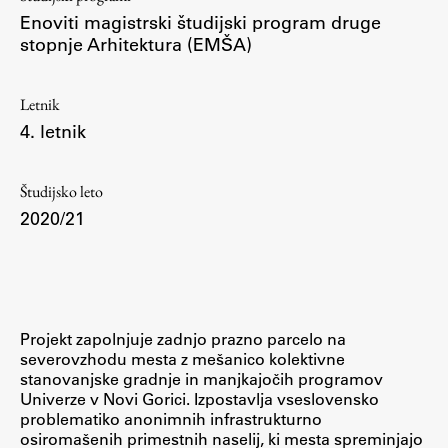
Osebje
Enoviti magistrski študijski program druge
Organiziranost
stopnje Arhitektura (EMŠA)
Alumni
Knjižnica
Letnik
4. letnik
Mednarodno sodelovanje
Članstva v združenjih
Študijsko leto
Konzorciji
2020/21
Tržna dejavnost
Kontakti
Intranet UL FA
Projekt zapolnjuje zadnjo prazno parcelo na
Intranet UL
severovzhodu mesta z mešanico kolektivne
Osebni portal FIORI
stanovanjske gradnje in manjkajočih programov
Univerze v Novi Gorici. Izpostavlja vseslovensko
Spletni arhiv DEPO
problematiko anonimnih infrastrukturno
osiromašenih primestnih naselij, ki mesta spreminjajo