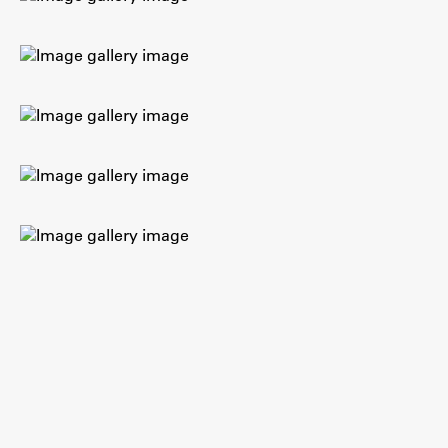
Raziskovalni projekti
Dosežki
Inštituti
Svetlobni LAB
Delo
Seminarji
Seminarske teme
Gostujoči profesor
Delavnice
Študentski projekti
Ekskurzije
Natečaji