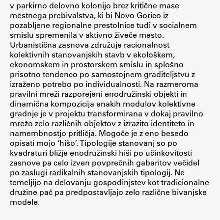
v parkirno delovno kolonijo brez kritične mase
mestnega prebivalstva, ki bi Novo Gorico iz
pozabljene regionalne prestolnice tudi v socialnem
Študij
smislu spremenila v aktivno živeče mesto.
Urbanistična zasnova združuje racionalnost
kolektivnih stanovanjskih stavb v ekološkem,
Predstavitev študija
ekonomskem in prostorskem smislu in splošno
Študentske informacije
prisotno tendenco po samostojnem graditeljstvu z
izraženo potrebo po individualnosti. Na razmeroma
Urniki
pravilni mreži razporejeni enodružinski objekti in
Študijski programi
dinamična kompozicija enakih modulov kolektivne
gradnje je v projektu transformirana v dokaj pravilno
Predmeti
mrežo zelo različnih objektov z izrazito identiteto in
Izbirni moduli EMŠA
namembnostjo pritličja. Mogoče je z eno besedo
opisati mojo ‘hišo’. Tipologije stanovanj so po
Vpis
kvadraturi bližje enodružinski hiši po učinkovitosti
Zaključek študija
zasnove pa celo izven povprečnih gabaritov večidel
po zaslugi radikalnih stanovanjskih tipologij. Ne
Mednarodne izmenjave
temeljijo na delovanju gospodinjstev kot tradicionalne
Študijske prakse
družine pač pa predpostavljajo zelo različne bivanjske
modele.
Spletna učilnica