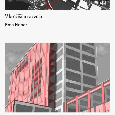
V krožišču razvoja
Ema Hribar