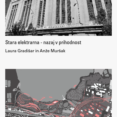
Raziskovalni projekti
Dosežki
Inštituti
Svetlobni LAB
Stara elektrarna - nazaj v prihodnost
Laura Gradišar in Anže Muršak
Delo
Seminarji
Seminarske teme
Gostujoči profesor
Delavnice
Študentski projekti
Ekskurzije
Natečaji