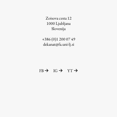
Zoisova cesta 12
1000
Ljubljana
Slovenija
+386 (0)1 200 07 49
dekanat@fa.uni-lj.si
FB
IG
YT