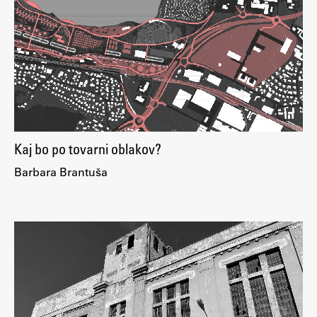
ŠIS (SI)
ŠIS (EN)
Aktualno
Kaj bo po tovarni oblakov?
Obvestila
Barbara Brantuša
Novice
Koledar dogodkov
Program dela
Raziskovanje