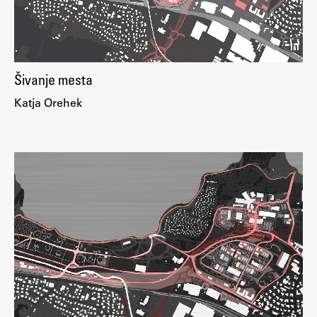
Zaključna dela
Razvojno sodelovanje in humanitarna pomoč
Šivanje mesta
Katja Orehek
Založništvo
FA–ZA
Zbirke
Publikacije
AR – Arhitektura, raziskovanje
Igra ustvarjalnosti