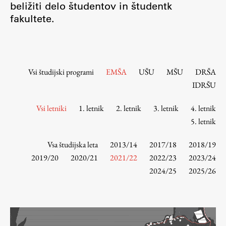
beližiti delo študentov in študentk
Osebje
fakultete.
Organiziranost
Alumni
Knjižnica
Mednarodno sodelovanje
Vsi študijski programi
EMŠA
UŠU
MŠU
DRŠA
Članstva v združenjih
IDRŠU
Konzorciji
Vsi letniki
1. letnik
2. letnik
3. letnik
4. letnik
Tržna dejavnost
5. letnik
Kontakti
Vsa študijska leta
2013/14
2017/18
2018/19
Intranet UL FA
2019/20
2020/21
2021/22
2022/23
2023/24
2024/25
2025/26
Intranet UL
Osebni portal FIORI
Spletni arhiv DEPO