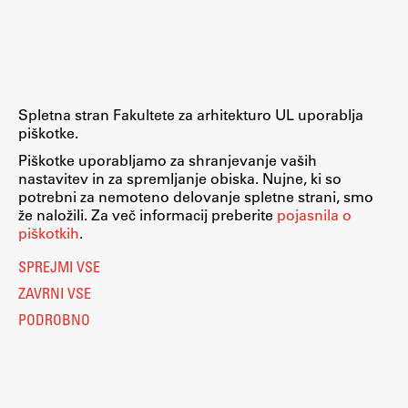
Raziskovalni projekti
Dosežki
Inštituti
Svetlobni LAB
Spletna stran Fakultete za arhitekturo UL uporablja
piškotke.
Piškotke uporabljamo za shranjevanje vaših
nastavitev in za spremljanje obiska. Nujne, ki so
Delo
potrebni za nemoteno delovanje spletne strani, smo
že naložili. Za več informacij preberite
pojasnila o
piškotkih
.
Seminarji
SPREJMI VSE
Seminarske teme
ZAVRNI VSE
Gostujoči profesor
PODROBNO
Delavnice
Študentski projekti
Ekskurzije
Natečaji