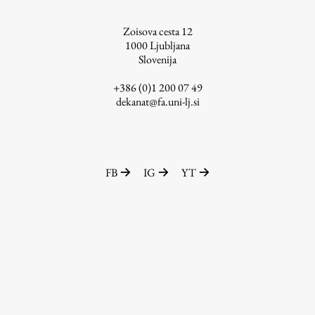
ŠIS (SI)
Zoisova cesta 12
ŠIS (EN)
1000
Ljubljana
Slovenija
+386 (0)1 200 07 49
dekanat@fa.uni-lj.si
Aktualno
Obvestila
FB
IG
YT
Novice
Koledar dogodkov
Program dela
Raziskovanje