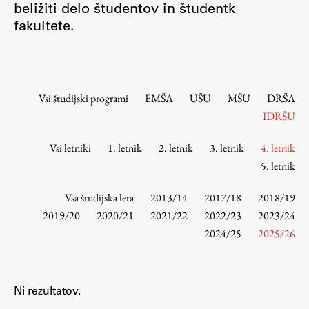
beližiti delo študentov in študentk
Osebje
fakultete.
Organiziranost
Alumni
Knjižnica
Mednarodno sodelovanje
Vsi študijski programi
EMŠA
UŠU
MŠU
DRŠA
Članstva v združenjih
IDRŠU
Konzorciji
Vsi letniki
1. letnik
2. letnik
3. letnik
4. letnik
Tržna dejavnost
5. letnik
Kontakti
Vsa študijska leta
2013/14
2017/18
2018/19
Intranet UL FA
2019/20
2020/21
2021/22
2022/23
2023/24
2024/25
2025/26
Intranet UL
Osebni portal FIORI
Spletni arhiv DEPO
Ni rezultatov.