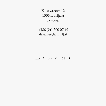
ŠIS (SI)
Zoisova cesta 12
ŠIS (EN)
1000
Ljubljana
Slovenija
+386 (0)1 200 07 49
dekanat@fa.uni-lj.si
Aktualno
Obvestila
FB
IG
YT
Novice
Koledar dogodkov
Program dela
Raziskovanje