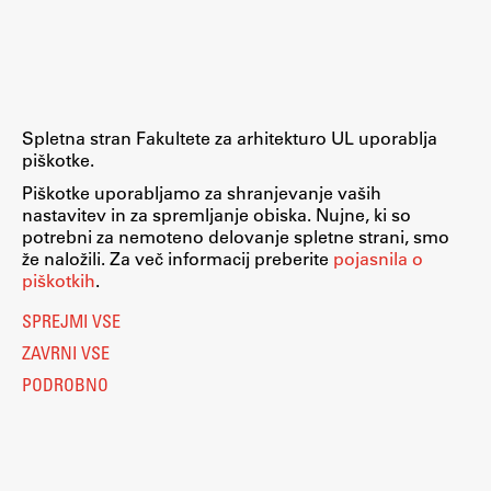
Raziskovalni projekti
Dosežki
Inštituti
Svetlobni LAB
Spletna stran Fakultete za arhitekturo UL uporablja
piškotke.
Piškotke uporabljamo za shranjevanje vaših
nastavitev in za spremljanje obiska. Nujne, ki so
Delo
potrebni za nemoteno delovanje spletne strani, smo
že naložili. Za več informacij preberite
pojasnila o
piškotkih
.
Seminarji
SPREJMI VSE
Seminarske teme
ZAVRNI VSE
Gostujoči profesor
PODROBNO
Delavnice
Študentski projekti
Ekskurzije
Natečaji