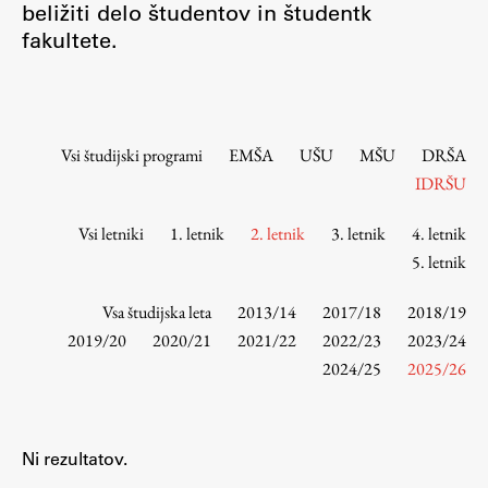
beližiti delo študentov in študentk
Osebje
fakultete.
Organiziranost
Alumni
Knjižnica
Mednarodno sodelovanje
Vsi študijski programi
EMŠA
UŠU
MŠU
DRŠA
Članstva v združenjih
IDRŠU
Konzorciji
Vsi letniki
1. letnik
2. letnik
3. letnik
4. letnik
Tržna dejavnost
5. letnik
Kontakti
Vsa študijska leta
2013/14
2017/18
2018/19
Intranet UL FA
2019/20
2020/21
2021/22
2022/23
2023/24
2024/25
2025/26
Intranet UL
Osebni portal FIORI
Spletni arhiv DEPO
Ni rezultatov.