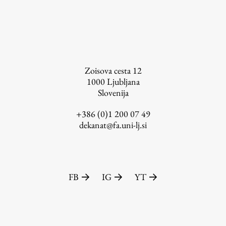
Založništvo
Zoisova cesta 12
1000
Ljubljana
Slovenija
FA–ZA
Zbirke
+386 (0)1 200 07 49
dekanat@fa.uni-lj.si
Publikacije
AR – Arhitektura, raziskovanje
Igra ustvarjalnosti
FB
IG
YT