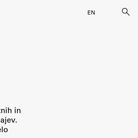
EN
tnih in
ajev.
elo