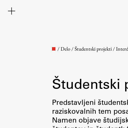
/
Delo
/
Študentski projekti
/
Inter
Študentski 
Fakulteta
Predstavljeni študentsk
raziskovalnih tem posa
O fakulteti
Namen objave študijskih
Osebje