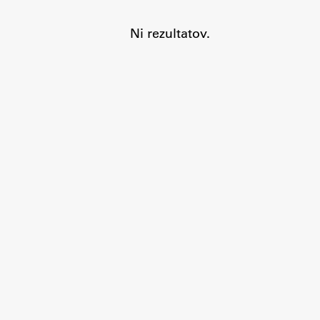
Ni rezultatov.
Aktualno
Obvestila
Novice
Koledar dogodkov
Program dela