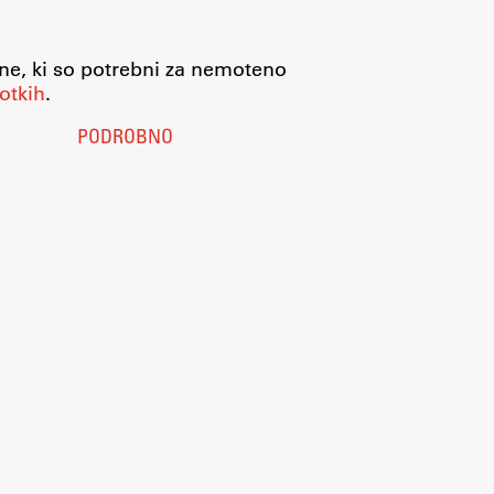
jne, ki so potrebni za nemoteno
otkih
.
PODROBNO