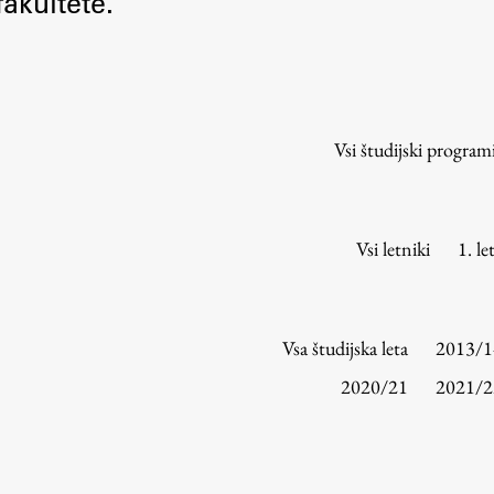
akultete.
Urniki
Študijski programi
Predmeti
Izbirni moduli EMŠA
Vsi študijski program
Vpis
Zaključek študija
Mednarodne izmenjave
Vsi letniki
1. le
Študijske prakse
Spletna učilnica
Vsa študijska leta
2013/1
ŠIS (SI)
2020/21
2021/2
ŠIS (EN)