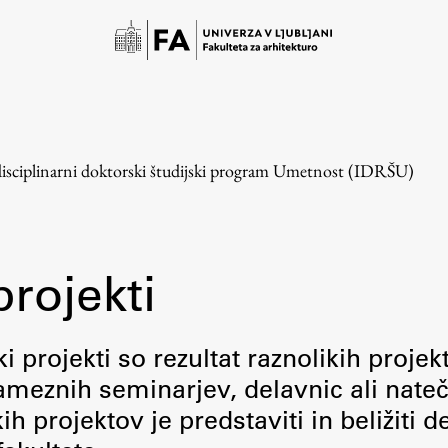
disciplinarni doktorski študijski program Umetnost (IDRŠU)
projekti
Študij
i projekti so rezultat raznolikih projek
meznih seminarjev, delavnic ali nateč
Predstavitev študija
 projektov je predstaviti in beližiti d
Študentske informacije