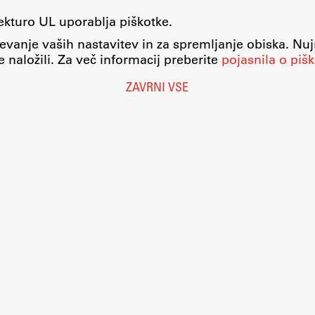
tekturo UL uporablja piškotke.
evanje vaših nastavitev in za spremljanje obiska. Nu
 naložili. Za več informacij preberite
pojasnila o pišk
ZAVRNI VSE
Nastavitve piškotkov
O piškotkih
Pravno obvestilo
Varstvo osebnih podatkov
Katalog informacij javnega značaja
Dostopnost