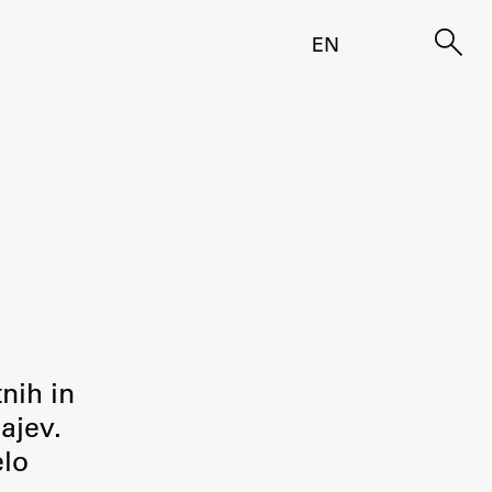
EN
tnih in
ajev.
elo