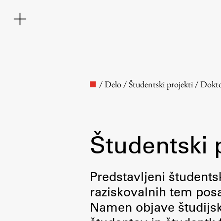
/
Delo
/
Študentski projekti
/
Dokto
Študentski 
Fakulteta
Predstavljeni študentsk
raziskovalnih tem posa
O fakulteti
Namen objave študijskih
Osebje