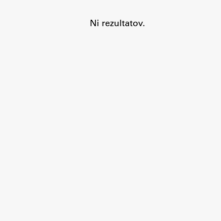
Ni rezultatov.
Aktualno
Obvestila
Novice
Koledar dogodkov
Program dela