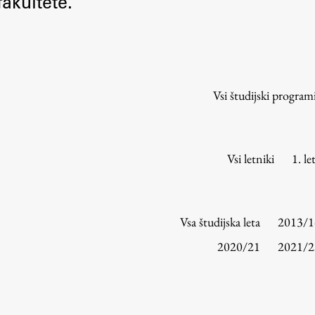
akultete.
Urniki
Študijski programi
Predmeti
Izbirni moduli EMŠA
Vsi študijski program
Vpis
Zaključek študija
Mednarodne izmenjave
Vsi letniki
1. le
Študijske prakse
Spletna učilnica
Vsa študijska leta
2013/1
ŠIS (SI)
2020/21
2021/2
ŠIS (EN)