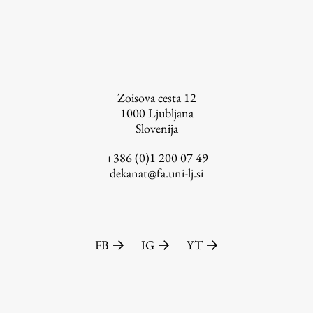
Založništvo
Zoisova cesta 12
1000
Ljubljana
Slovenija
FA–ZA
Zbirke
+386 (0)1 200 07 49
dekanat@fa.uni-lj.si
Publikacije
AR – Arhitektura, raziskovanje
Igra ustvarjalnosti
FB
IG
YT