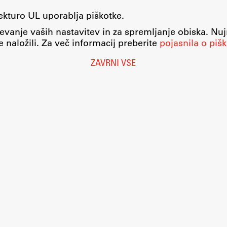
tekturo UL uporablja piškotke.
evanje vaših nastavitev in za spremljanje obiska. Nu
 naložili. Za več informacij preberite
pojasnila o pišk
ZAVRNI VSE
Nastavitve piškotkov
O piškotkih
Pravno obvestilo
Varstvo osebnih podatkov
Katalog informacij javnega značaja
Dostopnost