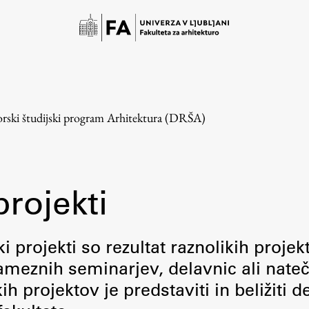
rski študijski program Arhitektura (DRŠA)
projekti
Študij
i projekti so rezultat raznolikih projek
meznih seminarjev, delavnic ali nateč
Predstavitev študija
 projektov je predstaviti in beližiti d
Študentske informacije