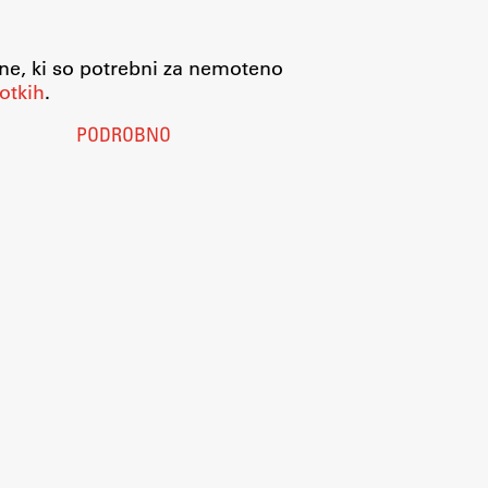
jne, ki so potrebni za nemoteno
otkih
.
PODROBNO