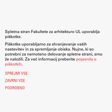
Raziskovalni projekti
Dosežki
Inštituti
Svetlobni LAB
Spletna stran Fakultete za arhitekturo UL uporablja
piškotke.
Piškotke uporabljamo za shranjevanje vaših
nastavitev in za spremljanje obiska. Nujne, ki so
Delo
potrebni za nemoteno delovanje spletne strani, smo
že naložili. Za več informacij preberite
pojasnila o
piškotkih
.
Seminarji
SPREJMI VSE
Seminarske teme
ZAVRNI VSE
Gostujoči profesor
PODROBNO
Delavnice
Študentski projekti
Ekskurzije
Natečaji