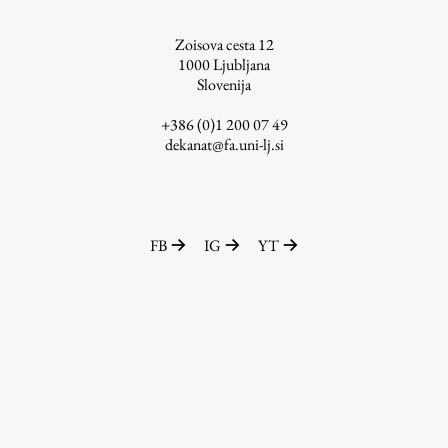
ŠIS (SI)
Zoisova cesta 12
ŠIS (EN)
1000
Ljubljana
Slovenija
+386 (0)1 200 07 49
dekanat@fa.uni-lj.si
Aktualno
Obvestila
FB
IG
YT
Novice
Koledar dogodkov
Program dela
Raziskovanje