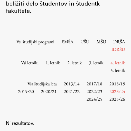
beližiti delo študentov in študentk
Osebje
fakultete.
Organiziranost
Alumni
Knjižnica
Mednarodno sodelovanje
Vsi študijski programi
EMŠA
UŠU
MŠU
DRŠA
Članstva v združenjih
IDRŠU
Konzorciji
Vsi letniki
1. letnik
2. letnik
3. letnik
4. letnik
Tržna dejavnost
5. letnik
Kontakti
Vsa študijska leta
2013/14
2017/18
2018/19
Intranet UL FA
2019/20
2020/21
2021/22
2022/23
2023/24
2024/25
2025/26
Intranet UL
Osebni portal FIORI
Spletni arhiv DEPO
Ni rezultatov.