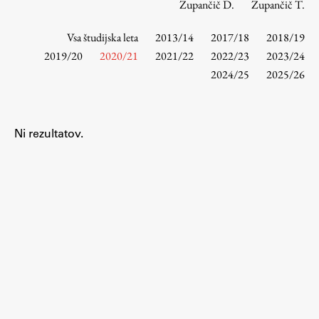
Zupančič D.
Zupančič T.
Vsa študijska leta
2013/14
2017/18
2018/19
Študij
2019/20
2020/21
2021/22
2022/23
2023/24
2024/25
2025/26
Predstavitev študija
Študentske informacije
Urniki
Ni rezultatov.
Študijski programi
Predmeti
Izbirni moduli EMŠA
Vpis
Zaključek študija
Mednarodne izmenjave
Študijske prakse
Spletna učilnica