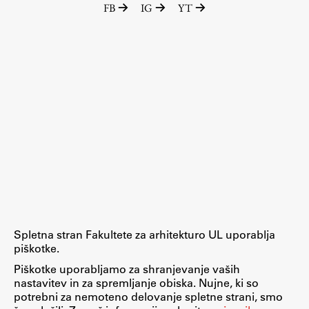
FB
IG
YT
Raziskovalni projekti
Dosežki
Inštituti
Svetlobni LAB
Delo
Seminarji
Seminarske teme
Gostujoči profesor
Spletna stran Fakultete za arhitekturo UL uporablja
Delavnice
piškotke.
Študentski projekti
Piškotke uporabljamo za shranjevanje vaših
nastavitev in za spremljanje obiska. Nujne, ki so
Ekskurzije
potrebni za nemoteno delovanje spletne strani, smo
Natečaji