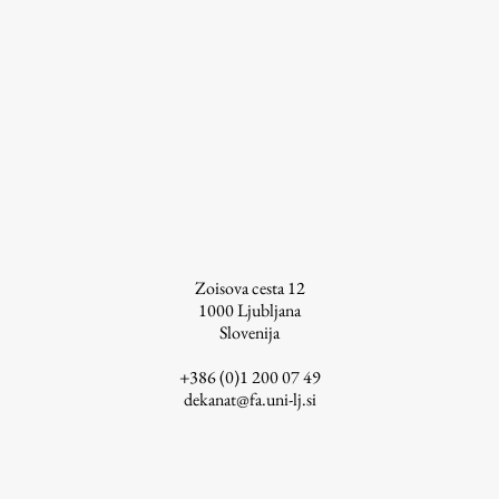
ŠIS (SI)
ŠIS (EN)
Aktualno
Obvestila
Novice
Zoisova cesta 12
1000
Ljubljana
Koledar dogodkov
Slovenija
Program dela
+386 (0)1 200 07 49
dekanat@fa.uni-lj.si
Raziskovanje