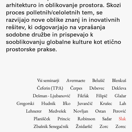
Osebje
arhitekturo in oblikovanje prostora. Skozi
proces polletnih/celoletnih tem, se
Organiziranost
razvijajo nove oblike znanj in inovativnih
Alumni
rešitev, ki odgovarjajo na vprašanja
Knjižnica
sodobne družbe in prispevajo k
Mednarodno sodelovanje
sooblikovanju globalne kulture kot etično
Članstva v združenjih
prostorske prakse.
Konzorciji
Tržna dejavnost
Kontakti
Vsi seminarji
Avermaete
Belušič
Blenkuš
Čeferin (TPA)
Čerpes
Debevec
Dekleva
Intranet UL FA
Dešman - Ljubanović
Fikfak
Filipič
Glažar
Intranet UL
Gregorski
Hudnik
Ifko
Juvančič
Krušec
Lah
Osebni portal FIORI
Lehnerer
Medvešek
Novljan
Ostan
Perović
Planišček
Princic
Robinson
Sadar
Slak
Spletni arhiv DEPO
Zbašnik Senegačnik
Žnidaršič
Zorc
Zorec