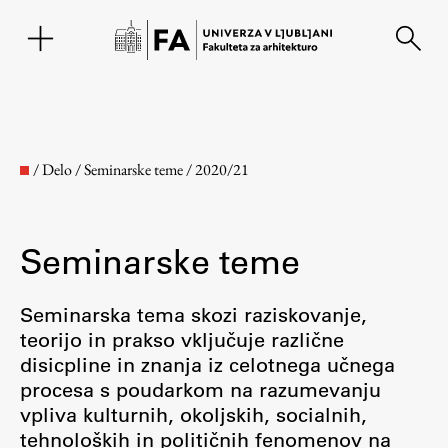
EN
/
Delo
/
Seminarske teme
/
2020/21
Seminarske teme
Seminarska tema skozi raziskovanje,
teorijo in prakso vključuje različne
disicpline in znanja iz celotnega učnega
Fakulteta
procesa s poudarkom na razumevanju
vpliva kulturnih, okoljskih, socialnih,
O fakulteti
tehnoloških in političnih fenomenov na