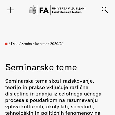
EN
/
Delo
/
Seminarske teme
/
2020/21
Seminarske teme
Seminarska tema skozi raziskovanje,
teorijo in prakso vključuje različne
disicpline in znanja iz celotnega učnega
Fakulteta
procesa s poudarkom na razumevanju
vpliva kulturnih, okoljskih, socialnih,
O fakulteti
tehnoloških in političnih fenomenov na