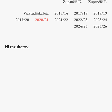
Zupančič D.
Zupančič T.
Vsa študijska leta
2013/14
2017/18
2018/19
Študij
2019/20
2020/21
2021/22
2022/23
2023/24
2024/25
2025/26
Predstavitev študija
Študentske informacije
Urniki
Ni rezultatov.
Študijski programi
Predmeti
Izbirni moduli EMŠA
Vpis
Zaključek študija
Mednarodne izmenjave
Študijske prakse
Spletna učilnica