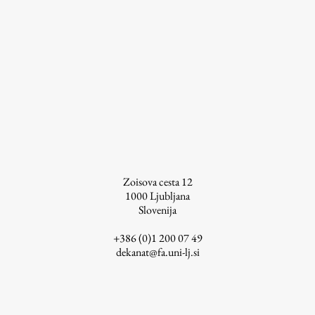
ŠIS (SI)
ŠIS (EN)
Aktualno
Obvestila
Novice
Zoisova cesta 12
1000
Ljubljana
Koledar dogodkov
Slovenija
Program dela
+386 (0)1 200 07 49
dekanat@fa.uni-lj.si
Raziskovanje