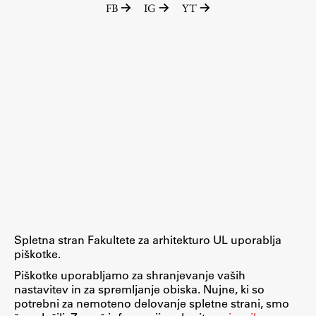
FB
IG
YT
Raziskovalni projekti
Dosežki
Inštituti
Svetlobni LAB
Delo
Seminarji
Seminarske teme
Gostujoči profesor
Spletna stran Fakultete za arhitekturo UL uporablja
Delavnice
piškotke.
Študentski projekti
Piškotke uporabljamo za shranjevanje vaših
nastavitev in za spremljanje obiska. Nujne, ki so
Ekskurzije
potrebni za nemoteno delovanje spletne strani, smo
Natečaji