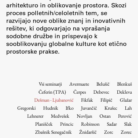
Osebje
arhitekturo in oblikovanje prostora. Skozi
proces polletnih/celoletnih tem, se
Organiziranost
razvijajo nove oblike znanj in inovativnih
Alumni
rešitev, ki odgovarjajo na vprašanja
Knjižnica
sodobne družbe in prispevajo k
Mednarodno sodelovanje
sooblikovanju globalne kulture kot etično
Članstva v združenjih
prostorske prakse.
Konzorciji
Tržna dejavnost
Kontakti
Vsi seminarji
Avermaete
Belušič
Blenkuš
Čeferin (TPA)
Čerpes
Debevec
Dekleva
Intranet UL FA
Dešman - Ljubanović
Fikfak
Filipič
Glažar
Intranet UL
Gregorski
Hudnik
Ifko
Juvančič
Krušec
Lah
Osebni portal FIORI
Lehnerer
Medvešek
Novljan
Ostan
Perović
Planišček
Princic
Robinson
Sadar
Slak
Spletni arhiv DEPO
Zbašnik Senegačnik
Žnidaršič
Zorc
Zorec