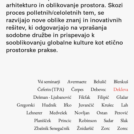
Osebje
arhitekturo in oblikovanje prostora. Skozi
proces polletnih/celoletnih tem, se
Organiziranost
razvijajo nove oblike znanj in inovativnih
Alumni
rešitev, ki odgovarjajo na vprašanja
Knjižnica
sodobne družbe in prispevajo k
Mednarodno sodelovanje
sooblikovanju globalne kulture kot etično
Članstva v združenjih
prostorske prakse.
Konzorciji
Tržna dejavnost
Kontakti
Vsi seminarji
Avermaete
Belušič
Blenkuš
Čeferin (TPA)
Čerpes
Debevec
Dekleva
Intranet UL FA
Dešman - Ljubanović
Fikfak
Filipič
Glažar
Intranet UL
Gregorski
Hudnik
Ifko
Juvančič
Krušec
Lah
Osebni portal FIORI
Lehnerer
Medvešek
Novljan
Ostan
Perović
Planišček
Princic
Robinson
Sadar
Slak
Spletni arhiv DEPO
Zbašnik Senegačnik
Žnidaršič
Zorc
Zorec