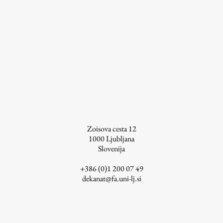
ŠIS (SI)
ŠIS (EN)
Aktualno
Obvestila
Novice
Zoisova cesta 12
1000
Ljubljana
Koledar dogodkov
Slovenija
Program dela
+386 (0)1 200 07 49
dekanat@fa.uni-lj.si
Raziskovanje