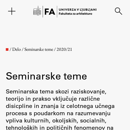
EN
/
Delo
/
Seminarske teme
/
2020/21
Seminarske teme
Seminarska tema skozi raziskovanje,
teorijo in prakso vključuje različne
disicpline in znanja iz celotnega učnega
Fakulteta
procesa s poudarkom na razumevanju
vpliva kulturnih, okoljskih, socialnih,
O fakulteti
tehnoloških in političnih fenomenov na