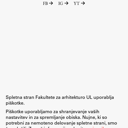
FB
IG
YT
Raziskovalni projekti
Dosežki
Inštituti
Svetlobni LAB
Delo
Seminarji
Seminarske teme
Gostujoči profesor
Spletna stran Fakultete za arhitekturo UL uporablja
Delavnice
piškotke.
Študentski projekti
Piškotke uporabljamo za shranjevanje vaših
nastavitev in za spremljanje obiska. Nujne, ki so
Ekskurzije
potrebni za nemoteno delovanje spletne strani, smo
Natečaji