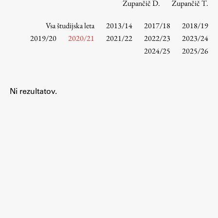
Zupančič D.
Zupančič T.
Vsa študijska leta
2013/14
2017/18
2018/19
Študij
2019/20
2020/21
2021/22
2022/23
2023/24
2024/25
2025/26
Predstavitev študija
Študentske informacije
Urniki
Ni rezultatov.
Študijski programi
Predmeti
Izbirni moduli EMŠA
Vpis
Zaključek študija
Mednarodne izmenjave
Študijske prakse
Spletna učilnica