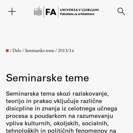
EN
/
Delo
/
Seminarske teme
/
2013/14
Seminarske teme
Seminarska tema skozi raziskovanje,
teorijo in prakso vključuje različne
disicpline in znanja iz celotnega učnega
Fakulteta
procesa s poudarkom na razumevanju
vpliva kulturnih, okoljskih, socialnih,
O fakulteti
tehnoloških in političnih fenomenov na