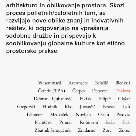
Osebje
arhitekturo in oblikovanje prostora. Skozi
proces polletnih/celoletnih tem, se
Organiziranost
razvijajo nove oblike znanj in inovativnih
Alumni
rešitev, ki odgovarjajo na vprašanja
Knjižnica
sodobne družbe in prispevajo k
Mednarodno sodelovanje
sooblikovanju globalne kulture kot etično
Članstva v združenjih
prostorske prakse.
Konzorciji
Tržna dejavnost
Kontakti
Vsi seminarji
Avermaete
Belušič
Blenkuš
Čeferin (TPA)
Čerpes
Debevec
Dekleva
Intranet UL FA
Dešman - Ljubanović
Fikfak
Filipič
Glažar
Intranet UL
Gregorski
Hudnik
Ifko
Juvančič
Krušec
Lah
Osebni portal FIORI
Lehnerer
Medvešek
Novljan
Ostan
Perović
Planišček
Princic
Robinson
Sadar
Slak
Spletni arhiv DEPO
Zbašnik Senegačnik
Žnidaršič
Zorc
Zorec