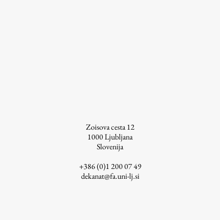
ŠIS (SI)
ŠIS (EN)
Aktualno
Obvestila
Novice
Zoisova cesta 12
1000
Ljubljana
Koledar dogodkov
Slovenija
Program dela
+386 (0)1 200 07 49
dekanat@fa.uni-lj.si
Raziskovanje