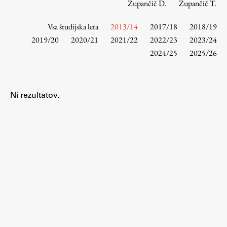
Zupančič D.
Zupančič T.
Vsa študijska leta
2013/14
2017/18
2018/19
Študij
2019/20
2020/21
2021/22
2022/23
2023/24
2024/25
2025/26
Predstavitev študija
Študentske informacije
Urniki
Ni rezultatov.
Študijski programi
Predmeti
Izbirni moduli EMŠA
Vpis
Zaključek študija
Mednarodne izmenjave
Študijske prakse
Spletna učilnica