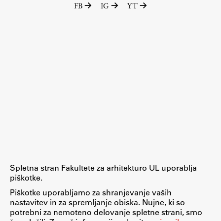
FB
IG
YT
Raziskovalni projekti
Dosežki
Inštituti
Svetlobni LAB
Delo
Seminarji
Seminarske teme
Gostujoči profesor
Spletna stran Fakultete za arhitekturo UL uporablja
Delavnice
piškotke.
Študentski projekti
Piškotke uporabljamo za shranjevanje vaših
nastavitev in za spremljanje obiska. Nujne, ki so
Ekskurzije
potrebni za nemoteno delovanje spletne strani, smo
Natečaji