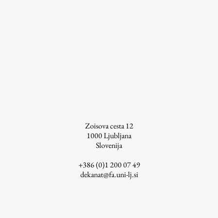
ŠIS (SI)
ŠIS (EN)
Aktualno
Obvestila
Novice
Zoisova cesta 12
1000
Ljubljana
Koledar dogodkov
Slovenija
Program dela
+386 (0)1 200 07 49
dekanat@fa.uni-lj.si
Raziskovanje