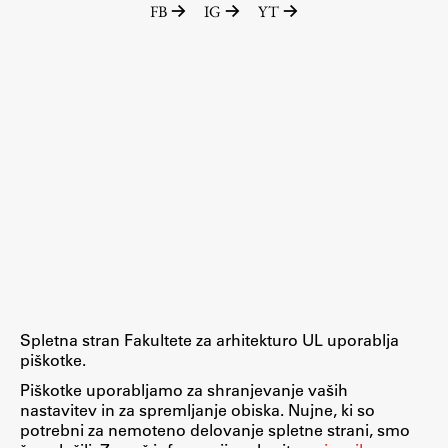
FB
IG
YT
Raziskovalni projekti
Dosežki
Inštituti
Svetlobni LAB
Delo
Seminarji
Seminarske teme
Gostujoči profesor
Spletna stran Fakultete za arhitekturo UL uporablja
Delavnice
piškotke.
Študentski projekti
Piškotke uporabljamo za shranjevanje vaših
nastavitev in za spremljanje obiska. Nujne, ki so
Ekskurzije
potrebni za nemoteno delovanje spletne strani, smo
Natečaji