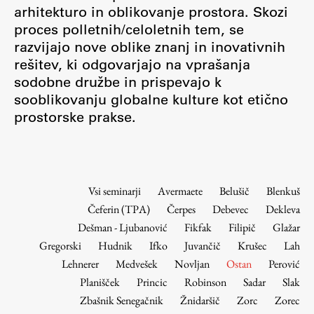
Osebje
arhitekturo in oblikovanje prostora. Skozi
proces polletnih/celoletnih tem, se
Organiziranost
razvijajo nove oblike znanj in inovativnih
Alumni
rešitev, ki odgovarjajo na vprašanja
Knjižnica
sodobne družbe in prispevajo k
Mednarodno sodelovanje
sooblikovanju globalne kulture kot etično
Članstva v združenjih
prostorske prakse.
Konzorciji
Tržna dejavnost
Kontakti
Vsi seminarji
Avermaete
Belušič
Blenkuš
Čeferin (TPA)
Čerpes
Debevec
Dekleva
Intranet UL FA
Dešman - Ljubanović
Fikfak
Filipič
Glažar
Intranet UL
Gregorski
Hudnik
Ifko
Juvančič
Krušec
Lah
Osebni portal FIORI
Lehnerer
Medvešek
Novljan
Ostan
Perović
Planišček
Princic
Robinson
Sadar
Slak
Spletni arhiv DEPO
Zbašnik Senegačnik
Žnidaršič
Zorc
Zorec