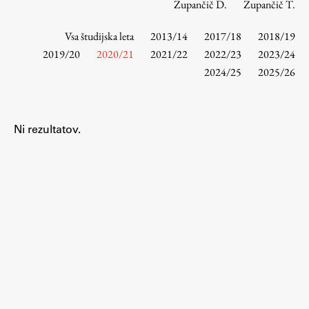
Zupančič D.
Zupančič T.
Vsa študijska leta
2013/14
2017/18
2018/19
Študij
2019/20
2020/21
2021/22
2022/23
2023/24
2024/25
2025/26
Predstavitev študija
Študentske informacije
Urniki
Ni rezultatov.
Študijski programi
Predmeti
Izbirni moduli EMŠA
Vpis
Zaključek študija
Mednarodne izmenjave
Študijske prakse
Spletna učilnica