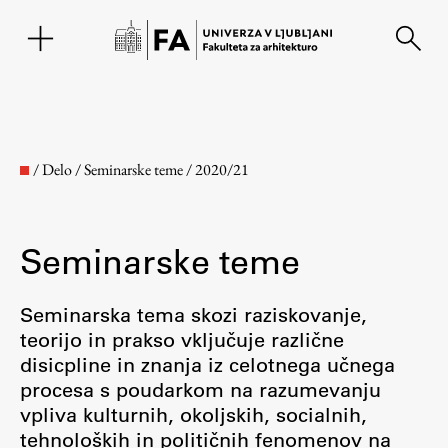
EN
/
Delo
/
Seminarske teme
/
2020/21
Seminarske teme
Seminarska tema skozi raziskovanje,
teorijo in prakso vključuje različne
disicpline in znanja iz celotnega učnega
Fakulteta
procesa s poudarkom na razumevanju
vpliva kulturnih, okoljskih, socialnih,
O fakulteti
tehnoloških in političnih fenomenov na