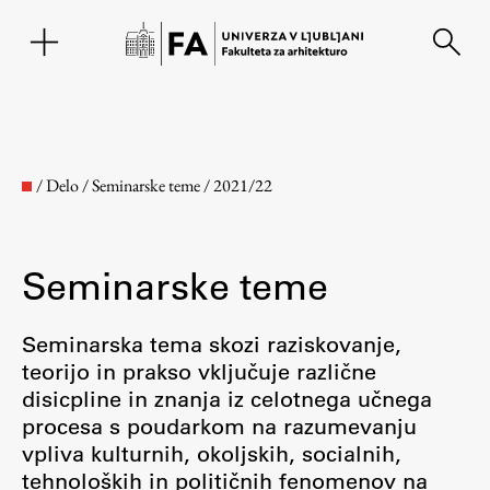
EN
/
Delo
/
Seminarske teme
/
2021/22
Seminarske teme
Seminarska tema skozi raziskovanje,
teorijo in prakso vključuje različne
disicpline in znanja iz celotnega učnega
Fakulteta
procesa s poudarkom na razumevanju
vpliva kulturnih, okoljskih, socialnih,
O fakulteti
tehnoloških in političnih fenomenov na