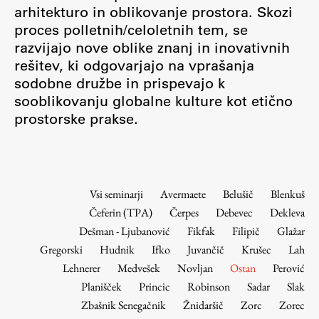
Osebje
arhitekturo in oblikovanje prostora. Skozi
proces polletnih/celoletnih tem, se
Organiziranost
razvijajo nove oblike znanj in inovativnih
Alumni
rešitev, ki odgovarjajo na vprašanja
Knjižnica
sodobne družbe in prispevajo k
Mednarodno sodelovanje
sooblikovanju globalne kulture kot etično
Članstva v združenjih
prostorske prakse.
Konzorciji
Tržna dejavnost
Kontakti
Vsi seminarji
Avermaete
Belušič
Blenkuš
Čeferin (TPA)
Čerpes
Debevec
Dekleva
Intranet UL FA
Dešman - Ljubanović
Fikfak
Filipič
Glažar
Intranet UL
Gregorski
Hudnik
Ifko
Juvančič
Krušec
Lah
Osebni portal FIORI
Lehnerer
Medvešek
Novljan
Ostan
Perović
Planišček
Princic
Robinson
Sadar
Slak
Spletni arhiv DEPO
Zbašnik Senegačnik
Žnidaršič
Zorc
Zorec