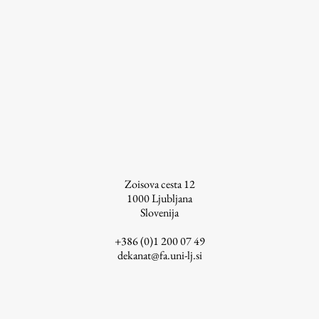
ŠIS (SI)
ŠIS (EN)
Aktualno
Obvestila
Novice
Zoisova cesta 12
1000
Ljubljana
Koledar dogodkov
Slovenija
Program dela
+386 (0)1 200 07 49
dekanat@fa.uni-lj.si
Raziskovanje