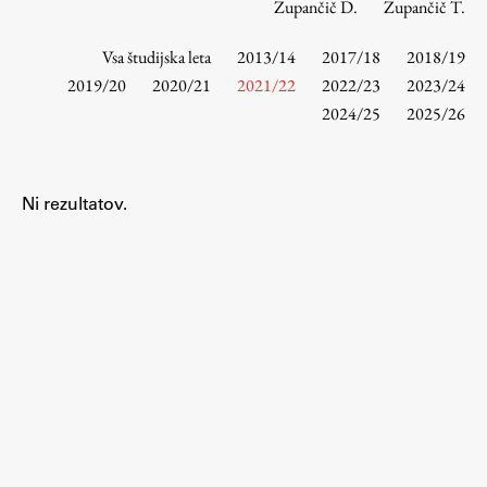
Zupančič D.
Zupančič T.
Vsa študijska leta
2013/14
2017/18
2018/19
Študij
2019/20
2020/21
2021/22
2022/23
2023/24
2024/25
2025/26
Predstavitev študija
Študentske informacije
Urniki
Ni rezultatov.
Študijski programi
Predmeti
Izbirni moduli EMŠA
Vpis
Zaključek študija
Mednarodne izmenjave
Študijske prakse
Spletna učilnica