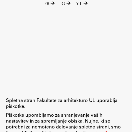
FB
IG
YT
Raziskovalni projekti
Dosežki
Inštituti
Svetlobni LAB
Delo
Seminarji
Seminarske teme
Gostujoči profesor
Spletna stran Fakultete za arhitekturo UL uporablja
Delavnice
piškotke.
Študentski projekti
Piškotke uporabljamo za shranjevanje vaših
nastavitev in za spremljanje obiska. Nujne, ki so
Ekskurzije
potrebni za nemoteno delovanje spletne strani, smo
Natečaji