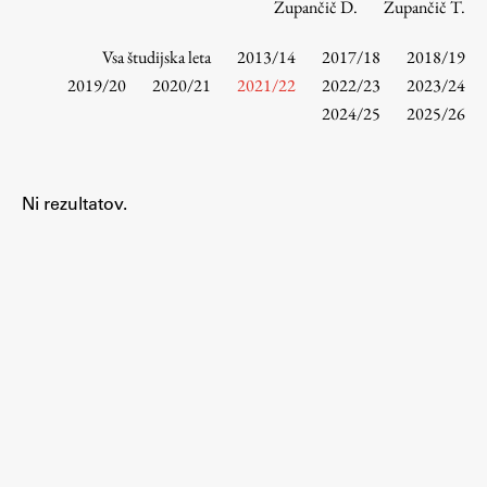
Zupančič D.
Zupančič T.
Vsa študijska leta
2013/14
2017/18
2018/19
Študij
2019/20
2020/21
2021/22
2022/23
2023/24
2024/25
2025/26
Predstavitev študija
Študentske informacije
Urniki
Ni rezultatov.
Študijski programi
Predmeti
Izbirni moduli EMŠA
Vpis
Zaključek študija
Mednarodne izmenjave
Študijske prakse
Spletna učilnica