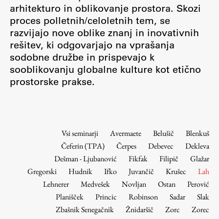
Osebje
arhitekturo in oblikovanje prostora. Skozi
proces polletnih/celoletnih tem, se
Organiziranost
razvijajo nove oblike znanj in inovativnih
Alumni
rešitev, ki odgovarjajo na vprašanja
Knjižnica
sodobne družbe in prispevajo k
Mednarodno sodelovanje
sooblikovanju globalne kulture kot etično
Članstva v združenjih
prostorske prakse.
Konzorciji
Tržna dejavnost
Kontakti
Vsi seminarji
Avermaete
Belušič
Blenkuš
Čeferin (TPA)
Čerpes
Debevec
Dekleva
Intranet UL FA
Dešman - Ljubanović
Fikfak
Filipič
Glažar
Intranet UL
Gregorski
Hudnik
Ifko
Juvančič
Krušec
Lah
Osebni portal FIORI
Lehnerer
Medvešek
Novljan
Ostan
Perović
Planišček
Princic
Robinson
Sadar
Slak
Spletni arhiv DEPO
Zbašnik Senegačnik
Žnidaršič
Zorc
Zorec