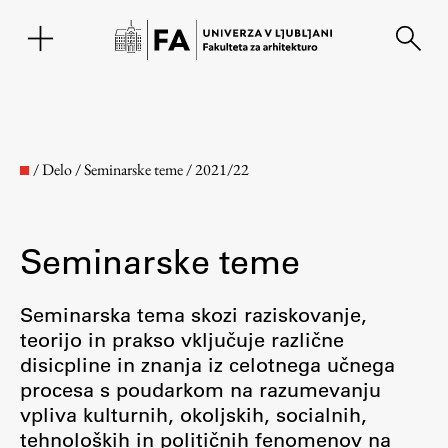
EN
/
Delo
/
Seminarske teme
/
2021/22
Seminarske teme
Seminarska tema skozi raziskovanje,
teorijo in prakso vključuje različne
disicpline in znanja iz celotnega učnega
Fakulteta
procesa s poudarkom na razumevanju
vpliva kulturnih, okoljskih, socialnih,
O fakulteti
tehnoloških in političnih fenomenov na