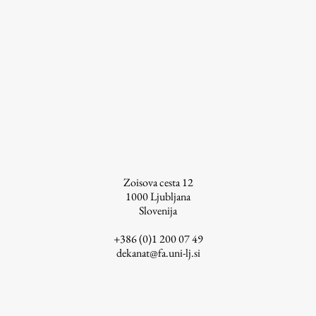
ŠIS (SI)
ŠIS (EN)
Aktualno
Obvestila
Novice
Zoisova cesta 12
1000
Ljubljana
Koledar dogodkov
Slovenija
Program dela
+386 (0)1 200 07 49
dekanat@fa.uni-lj.si
Raziskovanje