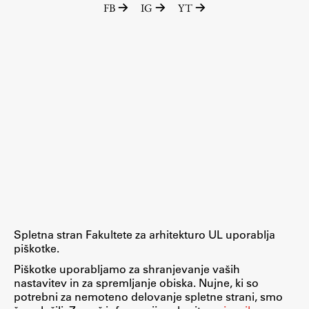
FB
IG
YT
Raziskovalni projekti
Dosežki
Inštituti
Svetlobni LAB
Delo
Seminarji
Seminarske teme
Gostujoči profesor
Spletna stran Fakultete za arhitekturo UL uporablja
Delavnice
piškotke.
Študentski projekti
Piškotke uporabljamo za shranjevanje vaših
nastavitev in za spremljanje obiska. Nujne, ki so
Ekskurzije
potrebni za nemoteno delovanje spletne strani, smo
Natečaji