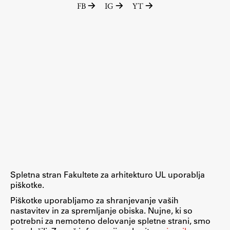
FB
IG
YT
Raziskovalni projekti
Dosežki
Inštituti
Svetlobni LAB
Delo
Seminarji
Seminarske teme
Gostujoči profesor
Spletna stran Fakultete za arhitekturo UL uporablja
Delavnice
piškotke.
Študentski projekti
Piškotke uporabljamo za shranjevanje vaših
nastavitev in za spremljanje obiska. Nujne, ki so
Ekskurzije
potrebni za nemoteno delovanje spletne strani, smo
Natečaji