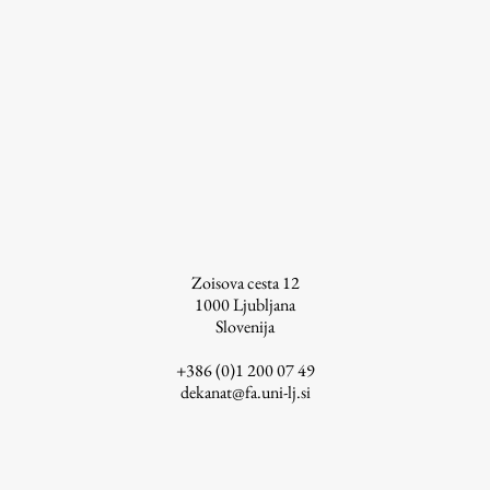
ŠIS (SI)
ŠIS (EN)
Aktualno
Obvestila
Novice
Zoisova cesta 12
1000
Ljubljana
Koledar dogodkov
Slovenija
Program dela
+386 (0)1 200 07 49
dekanat@fa.uni-lj.si
Raziskovanje