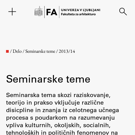
EN
/
Delo
/
Seminarske teme
/
2013/14
Seminarske teme
Seminarska tema skozi raziskovanje,
teorijo in prakso vključuje različne
disicpline in znanja iz celotnega učnega
Fakulteta
procesa s poudarkom na razumevanju
vpliva kulturnih, okoljskih, socialnih,
O fakulteti
tehnoloških in političnih fenomenov na