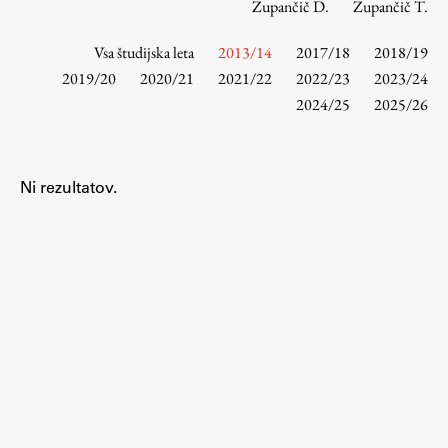
Zupančič D.
Zupančič T.
Vsa študijska leta
2013/14
2017/18
2018/19
Študij
2019/20
2020/21
2021/22
2022/23
2023/24
2024/25
2025/26
Predstavitev študija
Študentske informacije
Urniki
Ni rezultatov.
Študijski programi
Predmeti
Izbirni moduli EMŠA
Vpis
Zaključek študija
Mednarodne izmenjave
Študijske prakse
Spletna učilnica