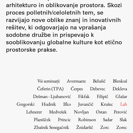
Osebje
arhitekturo in oblikovanje prostora. Skozi
proces polletnih/celoletnih tem, se
Organiziranost
razvijajo nove oblike znanj in inovativnih
Alumni
rešitev, ki odgovarjajo na vprašanja
Knjižnica
sodobne družbe in prispevajo k
Mednarodno sodelovanje
sooblikovanju globalne kulture kot etično
Članstva v združenjih
prostorske prakse.
Konzorciji
Tržna dejavnost
Kontakti
Vsi seminarji
Avermaete
Belušič
Blenkuš
Čeferin (TPA)
Čerpes
Debevec
Dekleva
Intranet UL FA
Dešman - Ljubanović
Fikfak
Filipič
Glažar
Intranet UL
Gregorski
Hudnik
Ifko
Juvančič
Krušec
Lah
Osebni portal FIORI
Lehnerer
Medvešek
Novljan
Ostan
Perović
Planišček
Princic
Robinson
Sadar
Slak
Spletni arhiv DEPO
Zbašnik Senegačnik
Žnidaršič
Zorc
Zorec