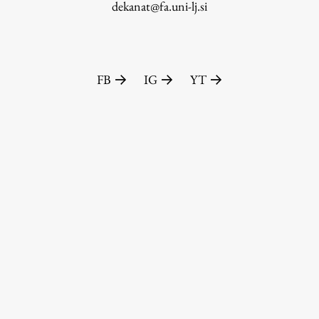
dekanat@fa.uni-lj.si
FB
IG
YT