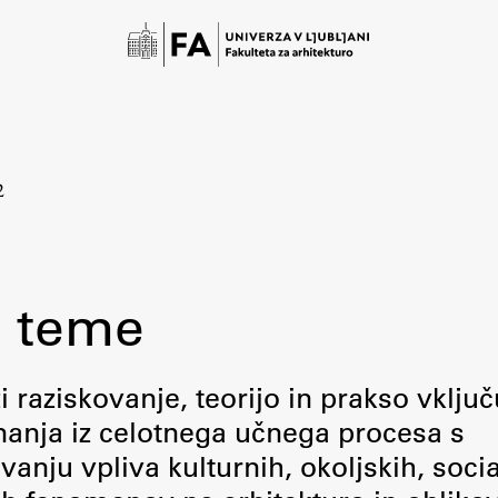
2
 teme
Študij
raziskovanje, teorijo in prakso vključ
 znanja iz celotnega učnega procesa s
Predstavitev študija
ju vpliva kulturnih, okoljskih, socia
Študentske informacije