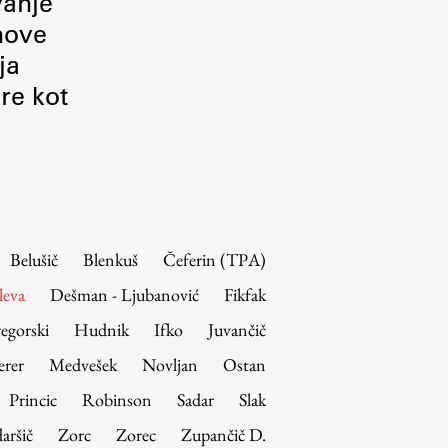
vanje
 nove
ja
re kot
Belušič
Blenkuš
Čeferin (TPA)
leva
Dešman - Ljubanović
Fikfak
egorski
Hudnik
Ifko
Juvančič
erer
Medvešek
Novljan
Ostan
Princic
Robinson
Sadar
Slak
aršič
Zorc
Zorec
Zupančič D.