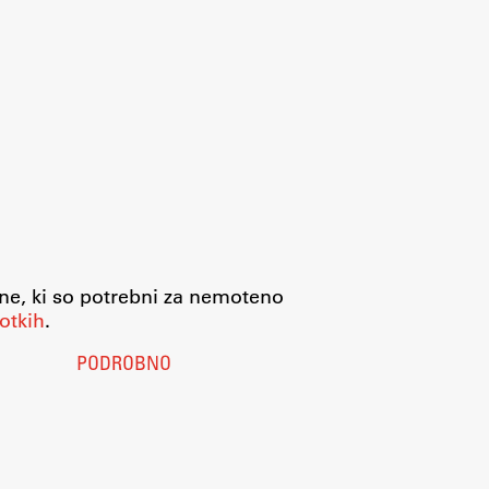
jne, ki so potrebni za nemoteno
otkih
.
PODROBNO