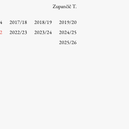
Zupančič T.
4
2017/18
2018/19
2019/20
2
2022/23
2023/24
2024/25
2025/26
Raziskovanje
Raziskovalni projekti
Dosežki
Inštituti
Svetlobni LAB