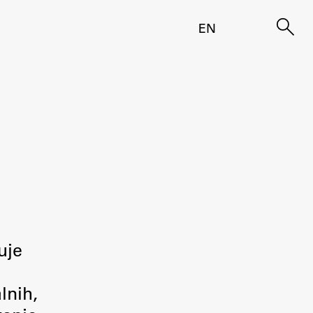
EN
uje
lnih,