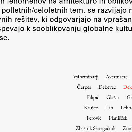
nih fenomenov na arhitekturo in obliko
Urniki
polletnih/celoletnih tem, se razvijajo
Študijski programi
vnih rešitev, ki odgovarjajo na vprašan
Predmeti
pevajo k sooblikovanju globalne kultu
Izbirni moduli EMŠA
se.
Vpis
Zaključek študija
Mednarodne izmenjave
Študijske prakse
Vsi seminarji
Avermaete
Spletna učilnica
Čerpes
Debevec
Dek
ŠIS (SI)
Filipič
Glažar
Gr
ŠIS (EN)
Krušec
Lah
Lehn
Perović
Planišček
Zbašnik Senegačnik
Žnid