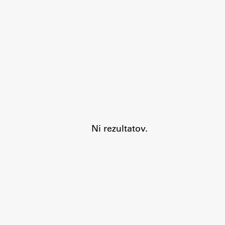
Aktualno
Obvestila
Ni rezultatov.
Novice
Koledar dogodkov
Program dela