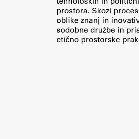
tehnoloških in politič
Organiziranost
prostora. Skozi proces 
Alumni
oblike znanj in inovati
Knjižnica
sodobne družbe in pris
Mednarodno sodelovanje
etično prostorske prak
Članstva v združenjih
Konzorciji
Tržna dejavnost
Kontakti
Intranet UL FA
Intranet UL
Osebni portal FIORI
Spletni arhiv DEPO