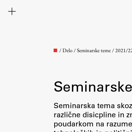
/
Delo
/
Seminarske teme
/
2021/2
Seminarske
Fakulteta
Seminarska tema skozi 
različne disicpline in
O fakulteti
poudarkom na razumevan
Osebje