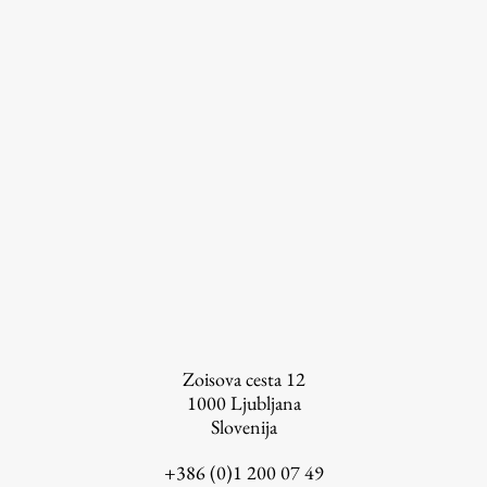
Založništvo
FA–ZA
Zbirke
Publikacije
AR – Arhitektura, raziskovanje
Zoisova cesta 12
Igra ustvarjalnosti
1000
Ljubljana
Slovenija
+386 (0)1 200 07 49