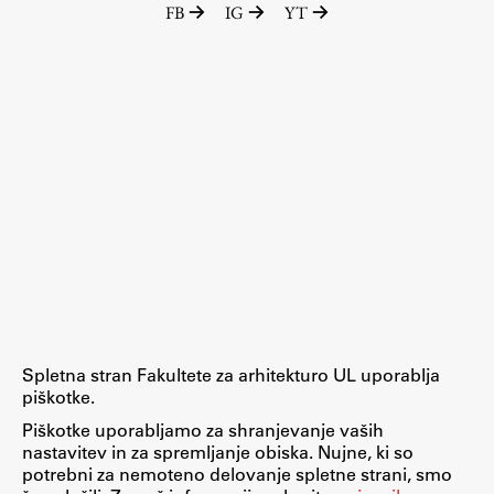
FB
IG
YT
Raziskovalni projekti
Dosežki
Inštituti
Svetlobni LAB
Delo
Seminarji
Seminarske teme
Gostujoči profesor
Spletna stran Fakultete za arhitekturo UL uporablja
Delavnice
piškotke.
Študentski projekti
Piškotke uporabljamo za shranjevanje vaših
nastavitev in za spremljanje obiska. Nujne, ki so
Ekskurzije
potrebni za nemoteno delovanje spletne strani, smo
Natečaji