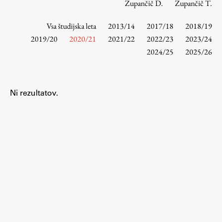
Zupančič D.
Zupančič T.
Vsa študijska leta
2013/14
2017/18
2018/19
Študij
2019/20
2020/21
2021/22
2022/23
2023/24
2024/25
2025/26
Predstavitev študija
Študentske informacije
Urniki
Ni rezultatov.
Študijski programi
Predmeti
Izbirni moduli EMŠA
Vpis
Zaključek študija
Mednarodne izmenjave
Študijske prakse
Spletna učilnica