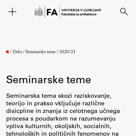
EN
/
Delo
/
Seminarske teme
/
2020/21
Seminarske teme
Seminarska tema skozi raziskovanje,
teorijo in prakso vključuje različne
disicpline in znanja iz celotnega učnega
Fakulteta
procesa s poudarkom na razumevanju
vpliva kulturnih, okoljskih, socialnih,
O fakulteti
tehnoloških in političnih fenomenov na