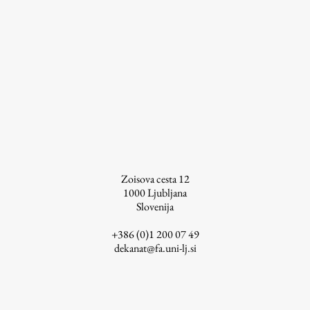
ŠIS (SI)
ŠIS (EN)
Aktualno
Obvestila
Novice
Zoisova cesta 12
1000
Ljubljana
Koledar dogodkov
Slovenija
Program dela
+386 (0)1 200 07 49
dekanat@fa.uni-lj.si
Raziskovanje