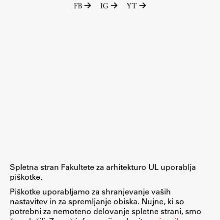
FB
IG
YT
Raziskovalni projekti
Dosežki
Inštituti
Svetlobni LAB
Delo
Seminarji
Seminarske teme
Gostujoči profesor
Spletna stran Fakultete za arhitekturo UL uporablja
Delavnice
piškotke.
Študentski projekti
Piškotke uporabljamo za shranjevanje vaših
nastavitev in za spremljanje obiska. Nujne, ki so
Ekskurzije
potrebni za nemoteno delovanje spletne strani, smo
Natečaji