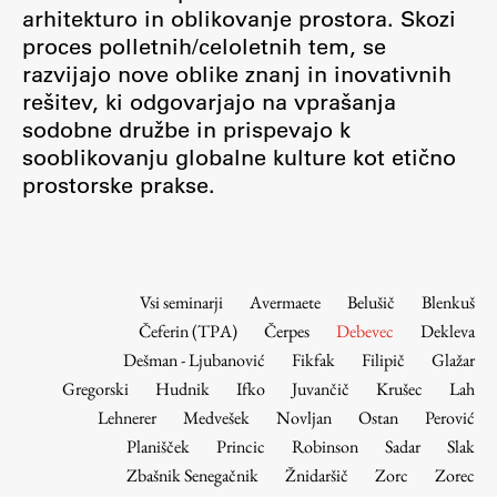
Osebje
arhitekturo in oblikovanje prostora. Skozi
proces polletnih/celoletnih tem, se
Organiziranost
razvijajo nove oblike znanj in inovativnih
Alumni
rešitev, ki odgovarjajo na vprašanja
Knjižnica
sodobne družbe in prispevajo k
Mednarodno sodelovanje
sooblikovanju globalne kulture kot etično
Članstva v združenjih
prostorske prakse.
Konzorciji
Tržna dejavnost
Kontakti
Vsi seminarji
Avermaete
Belušič
Blenkuš
Čeferin (TPA)
Čerpes
Debevec
Dekleva
Intranet UL FA
Dešman - Ljubanović
Fikfak
Filipič
Glažar
Intranet UL
Gregorski
Hudnik
Ifko
Juvančič
Krušec
Lah
Osebni portal FIORI
Lehnerer
Medvešek
Novljan
Ostan
Perović
Planišček
Princic
Robinson
Sadar
Slak
Spletni arhiv DEPO
Zbašnik Senegačnik
Žnidaršič
Zorc
Zorec