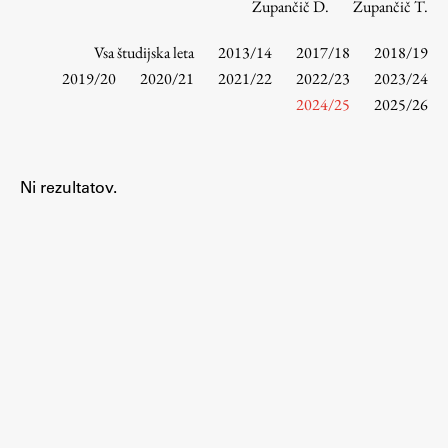
Zupančič D.
Zupančič T.
Vsa študijska leta
2013/14
2017/18
2018/19
Študij
2019/20
2020/21
2021/22
2022/23
2023/24
2024/25
2025/26
Predstavitev študija
Študentske informacije
Urniki
Ni rezultatov.
Študijski programi
Predmeti
Izbirni moduli EMŠA
Vpis
Zaključek študija
Mednarodne izmenjave
Študijske prakse
Spletna učilnica