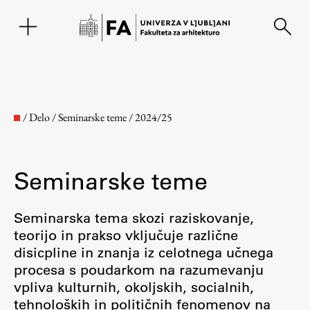
EN
/
Delo
/
Seminarske teme
/
2024/25
Seminarske teme
Seminarska tema skozi raziskovanje,
teorijo in prakso vključuje različne
disicpline in znanja iz celotnega učnega
Fakulteta
procesa s poudarkom na razumevanju
vpliva kulturnih, okoljskih, socialnih,
O fakulteti
tehnoloških in političnih fenomenov na