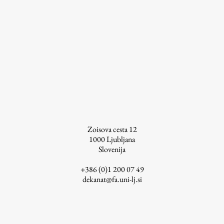
ŠIS (SI)
ŠIS (EN)
Aktualno
Obvestila
Novice
Zoisova cesta 12
1000
Ljubljana
Koledar dogodkov
Slovenija
Program dela
+386 (0)1 200 07 49
dekanat@fa.uni-lj.si
Raziskovanje