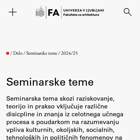
EN
/
Delo
/
Seminarske teme
/
2024/25
Seminarske teme
Seminarska tema skozi raziskovanje,
teorijo in prakso vključuje različne
disicpline in znanja iz celotnega učnega
Fakulteta
procesa s poudarkom na razumevanju
vpliva kulturnih, okoljskih, socialnih,
O fakulteti
tehnoloških in političnih fenomenov na