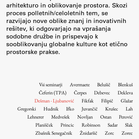
Osebje
arhitekturo in oblikovanje prostora. Skozi
proces polletnih/celoletnih tem, se
Organiziranost
razvijajo nove oblike znanj in inovativnih
Alumni
rešitev, ki odgovarjajo na vprašanja
Knjižnica
sodobne družbe in prispevajo k
Mednarodno sodelovanje
sooblikovanju globalne kulture kot etično
Članstva v združenjih
prostorske prakse.
Konzorciji
Tržna dejavnost
Kontakti
Vsi seminarji
Avermaete
Belušič
Blenkuš
Čeferin (TPA)
Čerpes
Debevec
Dekleva
Intranet UL FA
Dešman - Ljubanović
Fikfak
Filipič
Glažar
Intranet UL
Gregorski
Hudnik
Ifko
Juvančič
Krušec
Lah
Osebni portal FIORI
Lehnerer
Medvešek
Novljan
Ostan
Perović
Planišček
Princic
Robinson
Sadar
Slak
Spletni arhiv DEPO
Zbašnik Senegačnik
Žnidaršič
Zorc
Zorec