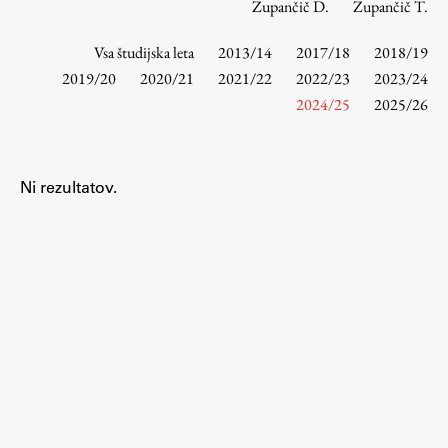
Zupančič D.
Zupančič T.
Vsa študijska leta
2013/14
2017/18
2018/19
Študij
2019/20
2020/21
2021/22
2022/23
2023/24
2024/25
2025/26
Predstavitev študija
Študentske informacije
Urniki
Ni rezultatov.
Študijski programi
Predmeti
Izbirni moduli EMŠA
Vpis
Zaključek študija
Mednarodne izmenjave
Študijske prakse
Spletna učilnica