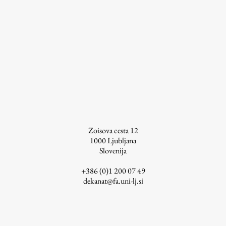
ŠIS (SI)
ŠIS (EN)
Aktualno
Obvestila
Novice
Zoisova cesta 12
1000
Ljubljana
Koledar dogodkov
Slovenija
Program dela
+386 (0)1 200 07 49
dekanat@fa.uni-lj.si
Raziskovanje