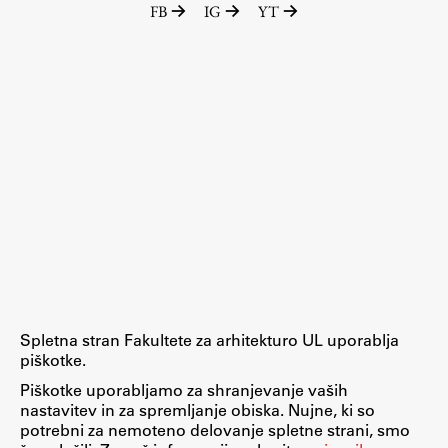
FB
IG
YT
Raziskovalni projekti
Dosežki
Inštituti
Svetlobni LAB
Delo
Seminarji
Seminarske teme
Gostujoči profesor
Spletna stran Fakultete za arhitekturo UL uporablja
Delavnice
piškotke.
Študentski projekti
Piškotke uporabljamo za shranjevanje vaših
nastavitev in za spremljanje obiska. Nujne, ki so
Ekskurzije
potrebni za nemoteno delovanje spletne strani, smo
Natečaji