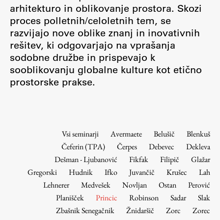
Osebje
arhitekturo in oblikovanje prostora. Skozi
proces polletnih/celoletnih tem, se
Organiziranost
razvijajo nove oblike znanj in inovativnih
Alumni
rešitev, ki odgovarjajo na vprašanja
Knjižnica
sodobne družbe in prispevajo k
Mednarodno sodelovanje
sooblikovanju globalne kulture kot etično
Članstva v združenjih
prostorske prakse.
Konzorciji
Tržna dejavnost
Kontakti
Vsi seminarji
Avermaete
Belušič
Blenkuš
Čeferin (TPA)
Čerpes
Debevec
Dekleva
Intranet UL FA
Dešman - Ljubanović
Fikfak
Filipič
Glažar
Intranet UL
Gregorski
Hudnik
Ifko
Juvančič
Krušec
Lah
Osebni portal FIORI
Lehnerer
Medvešek
Novljan
Ostan
Perović
Planišček
Princic
Robinson
Sadar
Slak
Spletni arhiv DEPO
Zbašnik Senegačnik
Žnidaršič
Zorc
Zorec