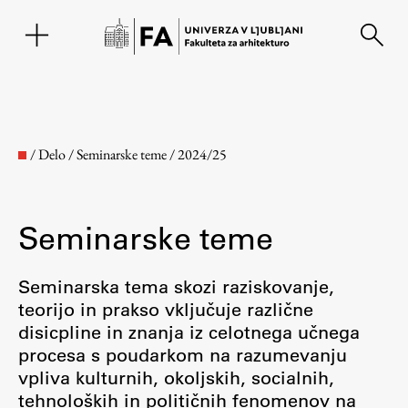
EN
/
Delo
/
Seminarske teme
/
2024/25
Seminarske teme
Seminarska tema skozi raziskovanje,
teorijo in prakso vključuje različne
disicpline in znanja iz celotnega učnega
Fakulteta
procesa s poudarkom na razumevanju
vpliva kulturnih, okoljskih, socialnih,
O fakulteti
tehnoloških in političnih fenomenov na