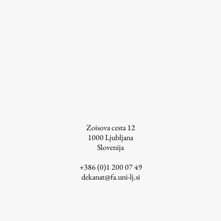
ŠIS (SI)
ŠIS (EN)
Aktualno
Obvestila
Novice
Zoisova cesta 12
1000
Ljubljana
Koledar dogodkov
Slovenija
Program dela
+386 (0)1 200 07 49
dekanat@fa.uni-lj.si
Raziskovanje