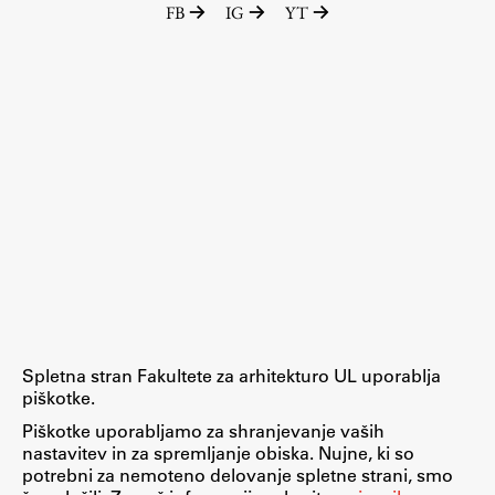
FB
IG
YT
Raziskovalni projekti
Dosežki
Inštituti
Svetlobni LAB
Delo
Seminarji
Seminarske teme
Gostujoči profesor
Spletna stran Fakultete za arhitekturo UL uporablja
Delavnice
piškotke.
Študentski projekti
Piškotke uporabljamo za shranjevanje vaših
nastavitev in za spremljanje obiska. Nujne, ki so
Ekskurzije
potrebni za nemoteno delovanje spletne strani, smo
Natečaji