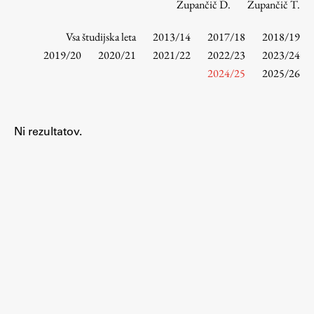
Zupančič D.
Zupančič T.
Vsa študijska leta
2013/14
2017/18
2018/19
Študij
2019/20
2020/21
2021/22
2022/23
2023/24
2024/25
2025/26
Predstavitev študija
Študentske informacije
Urniki
Ni rezultatov.
Študijski programi
Predmeti
Izbirni moduli EMŠA
Vpis
Zaključek študija
Mednarodne izmenjave
Študijske prakse
Spletna učilnica