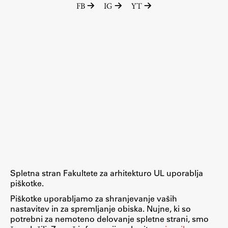
FB
IG
YT
Raziskovalni projekti
Dosežki
Inštituti
Svetlobni LAB
Delo
Seminarji
Seminarske teme
Gostujoči profesor
Spletna stran Fakultete za arhitekturo UL uporablja
Delavnice
piškotke.
Študentski projekti
Piškotke uporabljamo za shranjevanje vaših
nastavitev in za spremljanje obiska. Nujne, ki so
Ekskurzije
potrebni za nemoteno delovanje spletne strani, smo
Natečaji