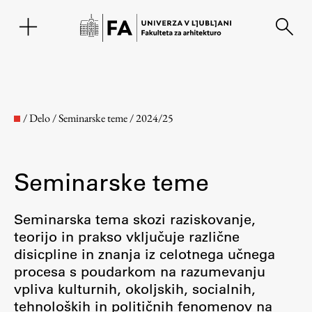
EN
/
Delo
/
Seminarske teme
/
2024/25
Seminarske teme
Seminarska tema skozi raziskovanje,
teorijo in prakso vključuje različne
disicpline in znanja iz celotnega učnega
Fakulteta
procesa s poudarkom na razumevanju
vpliva kulturnih, okoljskih, socialnih,
O fakulteti
tehnoloških in političnih fenomenov na