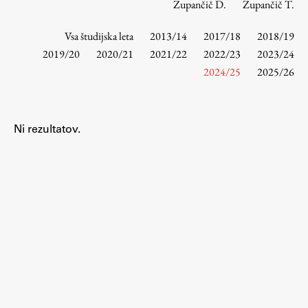
Zupančič D.
Zupančič T.
Vsa študijska leta
2013/14
2017/18
2018/19
Študij
2019/20
2020/21
2021/22
2022/23
2023/24
2024/25
2025/26
Predstavitev študija
Študentske informacije
Urniki
Ni rezultatov.
Študijski programi
Predmeti
Izbirni moduli EMŠA
Vpis
Zaključek študija
Mednarodne izmenjave
Študijske prakse
Spletna učilnica