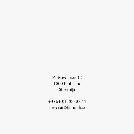
ŠIS (SI)
ŠIS (EN)
Aktualno
Obvestila
Novice
Zoisova cesta 12
1000
Ljubljana
Koledar dogodkov
Slovenija
Program dela
+386 (0)1 200 07 49
dekanat@fa.uni-lj.si
Raziskovanje