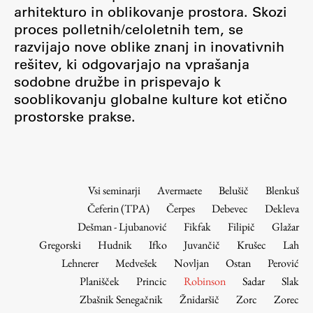
Osebje
arhitekturo in oblikovanje prostora. Skozi
proces polletnih/celoletnih tem, se
Organiziranost
razvijajo nove oblike znanj in inovativnih
Alumni
rešitev, ki odgovarjajo na vprašanja
Knjižnica
sodobne družbe in prispevajo k
Mednarodno sodelovanje
sooblikovanju globalne kulture kot etično
Članstva v združenjih
prostorske prakse.
Konzorciji
Tržna dejavnost
Kontakti
Vsi seminarji
Avermaete
Belušič
Blenkuš
Čeferin (TPA)
Čerpes
Debevec
Dekleva
Intranet UL FA
Dešman - Ljubanović
Fikfak
Filipič
Glažar
Intranet UL
Gregorski
Hudnik
Ifko
Juvančič
Krušec
Lah
Osebni portal FIORI
Lehnerer
Medvešek
Novljan
Ostan
Perović
Planišček
Princic
Robinson
Sadar
Slak
Spletni arhiv DEPO
Zbašnik Senegačnik
Žnidaršič
Zorc
Zorec