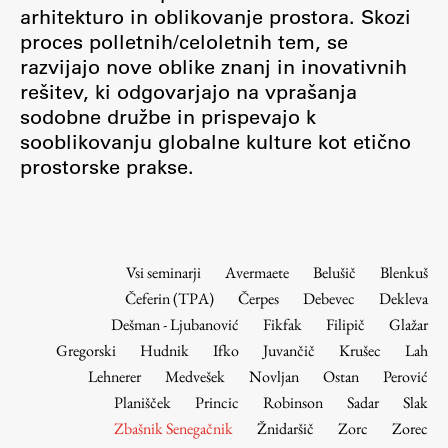
Osebje
arhitekturo in oblikovanje prostora. Skozi
proces polletnih/celoletnih tem, se
Organiziranost
razvijajo nove oblike znanj in inovativnih
Alumni
rešitev, ki odgovarjajo na vprašanja
Knjižnica
sodobne družbe in prispevajo k
Mednarodno sodelovanje
sooblikovanju globalne kulture kot etično
Članstva v združenjih
prostorske prakse.
Konzorciji
Tržna dejavnost
Kontakti
Vsi seminarji
Avermaete
Belušič
Blenkuš
Čeferin (TPA)
Čerpes
Debevec
Dekleva
Intranet UL FA
Dešman - Ljubanović
Fikfak
Filipič
Glažar
Intranet UL
Gregorski
Hudnik
Ifko
Juvančič
Krušec
Lah
Osebni portal FIORI
Lehnerer
Medvešek
Novljan
Ostan
Perović
Planišček
Princic
Robinson
Sadar
Slak
Spletni arhiv DEPO
Zbašnik Senegačnik
Žnidaršič
Zorc
Zorec