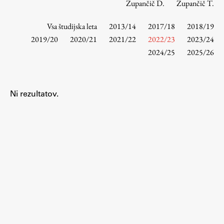
Zupančič D.
Zupančič T.
Vsa študijska leta
2013/14
2017/18
2018/19
Študij
2019/20
2020/21
2021/22
2022/23
2023/24
2024/25
2025/26
Predstavitev študija
Študentske informacije
Urniki
Ni rezultatov.
Študijski programi
Predmeti
Izbirni moduli EMŠA
Vpis
Zaključek študija
Mednarodne izmenjave
Študijske prakse
Spletna učilnica