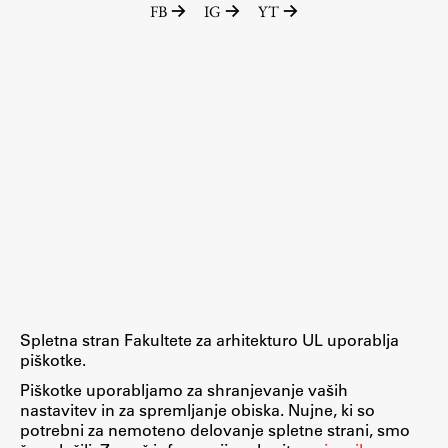
FB
IG
YT
Raziskovalni projekti
Dosežki
Inštituti
Svetlobni LAB
Delo
Seminarji
Seminarske teme
Gostujoči profesor
Spletna stran Fakultete za arhitekturo UL uporablja
Delavnice
piškotke.
Študentski projekti
Piškotke uporabljamo za shranjevanje vaših
nastavitev in za spremljanje obiska. Nujne, ki so
Ekskurzije
potrebni za nemoteno delovanje spletne strani, smo
Natečaji