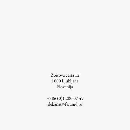
ŠIS (SI)
ŠIS (EN)
Aktualno
Obvestila
Novice
Zoisova cesta 12
1000
Ljubljana
Koledar dogodkov
Slovenija
Program dela
+386 (0)1 200 07 49
dekanat@fa.uni-lj.si
Raziskovanje