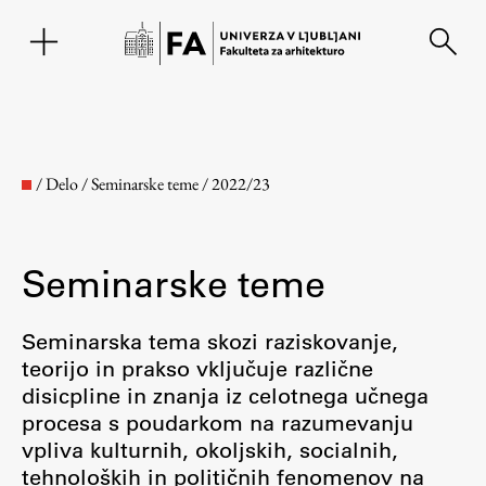
EN
/
Delo
/
Seminarske teme
/
2022/23
Seminarske teme
Seminarska tema skozi raziskovanje,
teorijo in prakso vključuje različne
disicpline in znanja iz celotnega učnega
Fakulteta
procesa s poudarkom na razumevanju
vpliva kulturnih, okoljskih, socialnih,
O fakulteti
tehnoloških in političnih fenomenov na