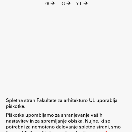
FB
IG
YT
Raziskovalni projekti
Dosežki
Inštituti
Svetlobni LAB
Delo
Seminarji
Seminarske teme
Gostujoči profesor
Spletna stran Fakultete za arhitekturo UL uporablja
Delavnice
piškotke.
Študentski projekti
Piškotke uporabljamo za shranjevanje vaših
nastavitev in za spremljanje obiska. Nujne, ki so
Ekskurzije
potrebni za nemoteno delovanje spletne strani, smo
Natečaji