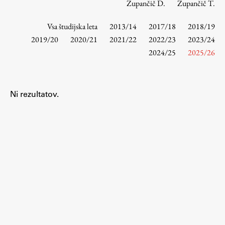
Zupančič D.
Zupančič T.
Vsa študijska leta
2013/14
2017/18
2018/19
Študij
2019/20
2020/21
2021/22
2022/23
2023/24
2024/25
2025/26
Predstavitev študija
Študentske informacije
Urniki
Ni rezultatov.
Študijski programi
Predmeti
Izbirni moduli EMŠA
Vpis
Zaključek študija
Mednarodne izmenjave
Študijske prakse
Spletna učilnica