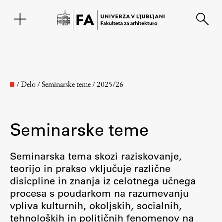
EN
/
Delo
/
Seminarske teme
/
2025/26
Seminarske teme
Seminarska tema skozi raziskovanje,
teorijo in prakso vključuje različne
disicpline in znanja iz celotnega učnega
Fakulteta
procesa s poudarkom na razumevanju
vpliva kulturnih, okoljskih, socialnih,
O fakulteti
tehnoloških in političnih fenomenov na