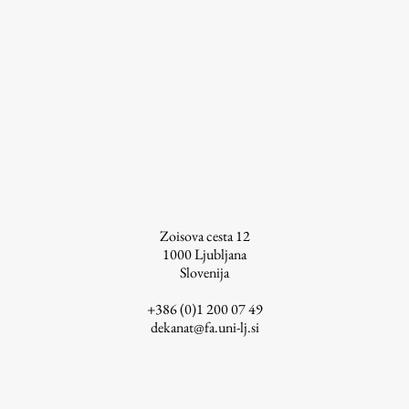
ŠIS (SI)
ŠIS (EN)
Aktualno
Obvestila
Novice
Zoisova cesta 12
1000
Ljubljana
Koledar dogodkov
Slovenija
Program dela
+386 (0)1 200 07 49
dekanat@fa.uni-lj.si
Raziskovanje