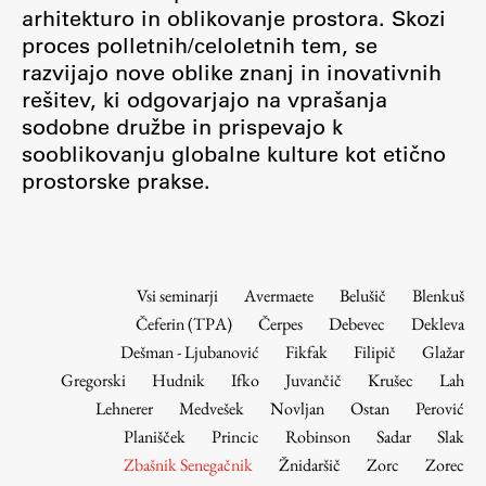
Osebje
arhitekturo in oblikovanje prostora. Skozi
proces polletnih/celoletnih tem, se
Organiziranost
razvijajo nove oblike znanj in inovativnih
Alumni
rešitev, ki odgovarjajo na vprašanja
Knjižnica
sodobne družbe in prispevajo k
Mednarodno sodelovanje
sooblikovanju globalne kulture kot etično
Članstva v združenjih
prostorske prakse.
Konzorciji
Tržna dejavnost
Kontakti
Vsi seminarji
Avermaete
Belušič
Blenkuš
Čeferin (TPA)
Čerpes
Debevec
Dekleva
Intranet UL FA
Dešman - Ljubanović
Fikfak
Filipič
Glažar
Intranet UL
Gregorski
Hudnik
Ifko
Juvančič
Krušec
Lah
Osebni portal FIORI
Lehnerer
Medvešek
Novljan
Ostan
Perović
Planišček
Princic
Robinson
Sadar
Slak
Spletni arhiv DEPO
Zbašnik Senegačnik
Žnidaršič
Zorc
Zorec