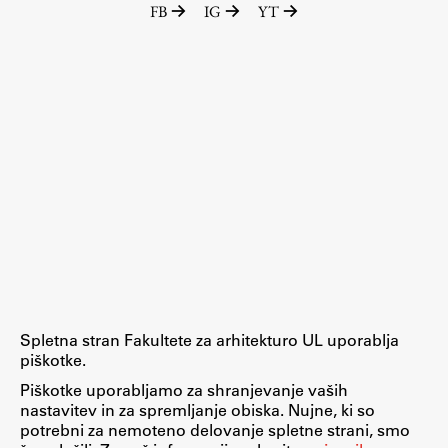
FB
IG
YT
Raziskovalni projekti
Dosežki
Inštituti
Svetlobni LAB
Delo
Seminarji
Seminarske teme
Gostujoči profesor
Spletna stran Fakultete za arhitekturo UL uporablja
Delavnice
piškotke.
Študentski projekti
Piškotke uporabljamo za shranjevanje vaših
nastavitev in za spremljanje obiska. Nujne, ki so
Ekskurzije
potrebni za nemoteno delovanje spletne strani, smo
Natečaji