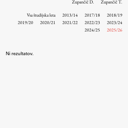
Zupančič D.
Zupančič T.
Vsa študijska leta
2013/14
2017/18
2018/19
Študij
2019/20
2020/21
2021/22
2022/23
2023/24
2024/25
2025/26
Predstavitev študija
Študentske informacije
Urniki
Ni rezultatov.
Študijski programi
Predmeti
Izbirni moduli EMŠA
Vpis
Zaključek študija
Mednarodne izmenjave
Študijske prakse
Spletna učilnica