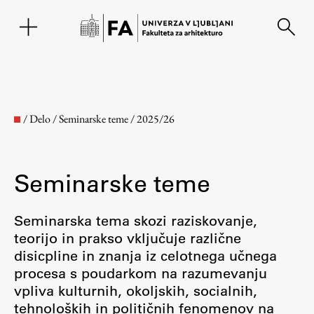
EN
/
Delo
/
Seminarske teme
/
2025/26
Seminarske teme
Seminarska tema skozi raziskovanje,
teorijo in prakso vključuje različne
disicpline in znanja iz celotnega učnega
Fakulteta
procesa s poudarkom na razumevanju
vpliva kulturnih, okoljskih, socialnih,
O fakulteti
tehnoloških in političnih fenomenov na