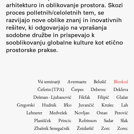
Osebje
arhitekturo in oblikovanje prostora. Skozi
proces polletnih/celoletnih tem, se
Organiziranost
razvijajo nove oblike znanj in inovativnih
Alumni
rešitev, ki odgovarjajo na vprašanja
Knjižnica
sodobne družbe in prispevajo k
Mednarodno sodelovanje
sooblikovanju globalne kulture kot etično
Članstva v združenjih
prostorske prakse.
Konzorciji
Tržna dejavnost
Kontakti
Vsi seminarji
Avermaete
Belušič
Blenkuš
Čeferin (TPA)
Čerpes
Debevec
Dekleva
Intranet UL FA
Dešman - Ljubanović
Fikfak
Filipič
Glažar
Intranet UL
Gregorski
Hudnik
Ifko
Juvančič
Krušec
Lah
Osebni portal FIORI
Lehnerer
Medvešek
Novljan
Ostan
Perović
Planišček
Princic
Robinson
Sadar
Slak
Spletni arhiv DEPO
Zbašnik Senegačnik
Žnidaršič
Zorc
Zorec