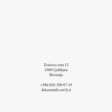
ŠIS (SI)
ŠIS (EN)
Aktualno
Obvestila
Novice
Zoisova cesta 12
1000
Ljubljana
Koledar dogodkov
Slovenija
Program dela
+386 (0)1 200 07 49
dekanat@fa.uni-lj.si
Raziskovanje