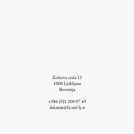
ŠIS (SI)
ŠIS (EN)
Aktualno
Obvestila
Novice
Zoisova cesta 12
1000
Ljubljana
Koledar dogodkov
Slovenija
Program dela
+386 (0)1 200 07 49
dekanat@fa.uni-lj.si
Raziskovanje