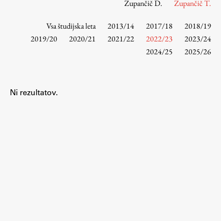
Zupančič D.
Zupančič T.
Vsa študijska leta
2013/14
2017/18
2018/19
Študij
2019/20
2020/21
2021/22
2022/23
2023/24
2024/25
2025/26
Predstavitev študija
Študentske informacije
Urniki
Ni rezultatov.
Študijski programi
Predmeti
Izbirni moduli EMŠA
Vpis
Zaključek študija
Mednarodne izmenjave
Študijske prakse
Spletna učilnica