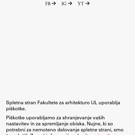
FB
IG
YT
Raziskovalni projekti
Dosežki
Inštituti
Svetlobni LAB
Delo
Seminarji
Seminarske teme
Gostujoči profesor
Spletna stran Fakultete za arhitekturo UL uporablja
Delavnice
piškotke.
Študentski projekti
Piškotke uporabljamo za shranjevanje vaših
nastavitev in za spremljanje obiska. Nujne, ki so
Ekskurzije
potrebni za nemoteno delovanje spletne strani, smo
Natečaji