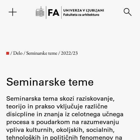
EN
/
Delo
/
Seminarske teme
/
2022/23
Seminarske teme
Seminarska tema skozi raziskovanje,
teorijo in prakso vključuje različne
disicpline in znanja iz celotnega učnega
Fakulteta
procesa s poudarkom na razumevanju
vpliva kulturnih, okoljskih, socialnih,
O fakulteti
tehnoloških in političnih fenomenov na