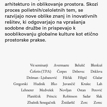
Osebje
arhitekturo in oblikovanje prostora. Skozi
proces polletnih/celoletnih tem, se
Organiziranost
razvijajo nove oblike znanj in inovativnih
Alumni
rešitev, ki odgovarjajo na vprašanja
Knjižnica
sodobne družbe in prispevajo k
Mednarodno sodelovanje
sooblikovanju globalne kulture kot etično
Članstva v združenjih
prostorske prakse.
Konzorciji
Tržna dejavnost
Kontakti
Vsi seminarji
Avermaete
Belušič
Blenkuš
Čeferin (TPA)
Čerpes
Debevec
Dekleva
Intranet UL FA
Dešman - Ljubanović
Fikfak
Filipič
Glažar
Intranet UL
Gregorski
Hudnik
Ifko
Juvančič
Krušec
Lah
Osebni portal FIORI
Lehnerer
Medvešek
Novljan
Ostan
Perović
Planišček
Princic
Robinson
Sadar
Slak
Spletni arhiv DEPO
Zbašnik Senegačnik
Žnidaršič
Zorc
Zorec