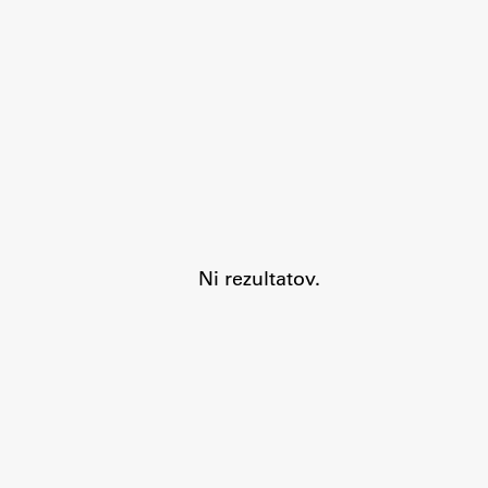
Aktualno
Obvestila
Ni rezultatov.
Novice
Koledar dogodkov
Program dela