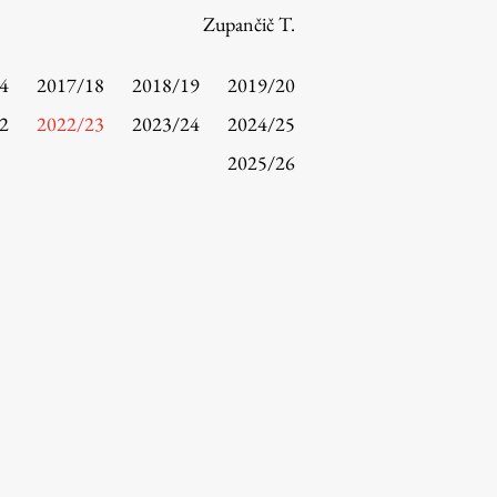
Zupančič T.
4
2017/18
2018/19
2019/20
2
2022/23
2023/24
2024/25
2025/26
Raziskovanje
Raziskovalni projekti
Dosežki
Inštituti
Svetlobni LAB