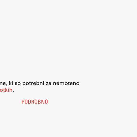
jne, ki so potrebni za nemoteno
otkih
.
PODROBNO