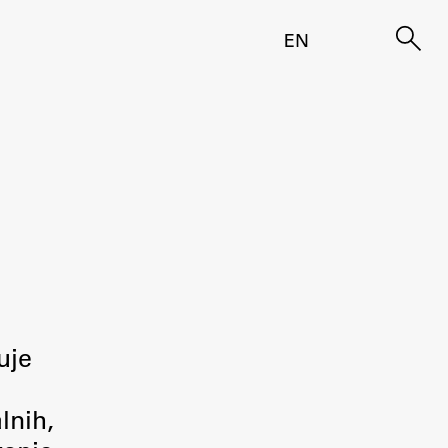
EN
uje
lnih,