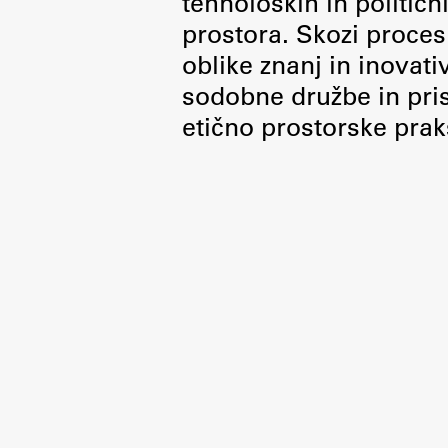
tehnoloških in politič
Organiziranost
prostora. Skozi proces 
Alumni
oblike znanj in inovati
Knjižnica
sodobne družbe in pris
Mednarodno sodelovanje
etično prostorske prak
Članstva v združenjih
Konzorciji
Tržna dejavnost
Kontakti
Intranet UL FA
Intranet UL
Osebni portal FIORI
Spletni arhiv DEPO