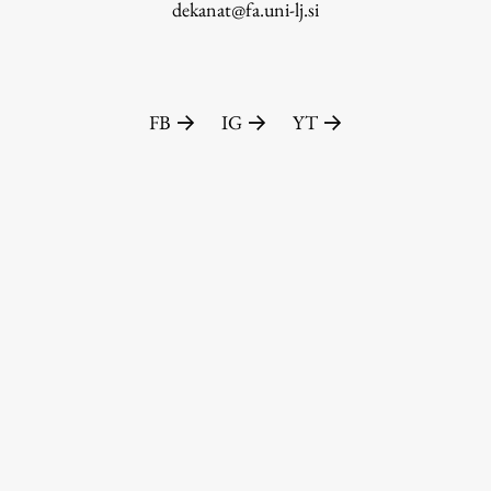
dekanat@fa.uni-lj.si
FB
IG
YT