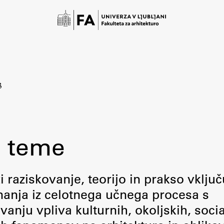
3
 teme
Študij
raziskovanje, teorijo in prakso vključ
 znanja iz celotnega učnega procesa s
Predstavitev študija
ju vpliva kulturnih, okoljskih, socia
Študentske informacije