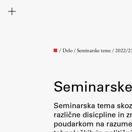
/
Delo
/
Seminarske teme
/
2022/2
Seminarske
Fakulteta
Seminarska tema skozi 
različne disicpline in
O fakulteti
poudarkom na razumevan
Osebje