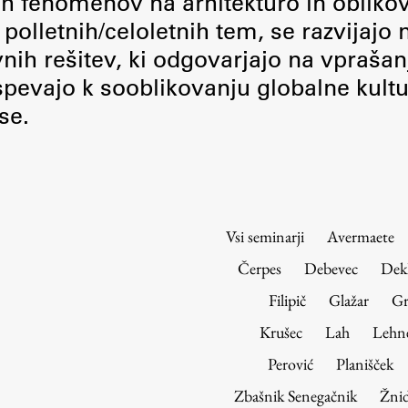
nih fenomenov na arhitekturo in obliko
Urniki
polletnih/celoletnih tem, se razvijajo
Študijski programi
vnih rešitev, ki odgovarjajo na vprašan
Predmeti
pevajo k sooblikovanju globalne kultu
Izbirni moduli EMŠA
se.
Vpis
Zaključek študija
Mednarodne izmenjave
Študijske prakse
Vsi seminarji
Avermaete
Spletna učilnica
Čerpes
Debevec
Dek
ŠIS (SI)
Filipič
Glažar
Gr
ŠIS (EN)
Krušec
Lah
Lehn
Perović
Planišček
Zbašnik Senegačnik
Žnid