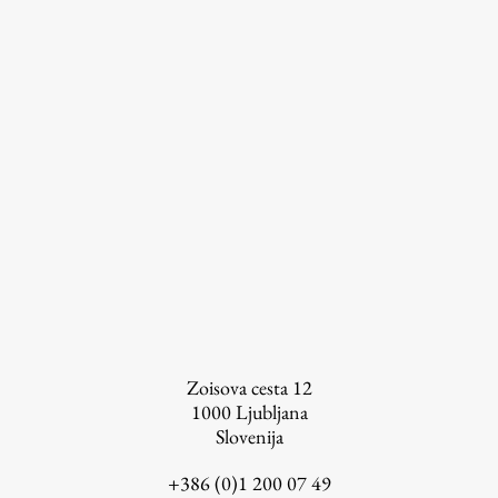
Založništvo
FA–ZA
Zbirke
Publikacije
AR – Arhitektura, raziskovanje
Zoisova cesta 12
Igra ustvarjalnosti
1000
Ljubljana
Slovenija
+386 (0)1 200 07 49