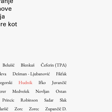
vanje
 nove
ja
re kot
Belušič
Blenkuš
Čeferin (TPA)
leva
Dešman - Ljubanović
Fikfak
egorski
Hudnik
Ifko
Juvančič
erer
Medvešek
Novljan
Ostan
Princic
Robinson
Sadar
Slak
aršič
Zorc
Zorec
Zupančič D.