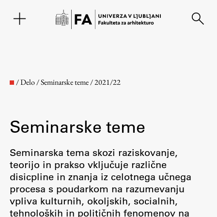
EN
/
Delo
/
Seminarske teme
/
2021/22
Seminarske teme
Seminarska tema skozi raziskovanje,
teorijo in prakso vključuje različne
disicpline in znanja iz celotnega učnega
Fakulteta
procesa s poudarkom na razumevanju
vpliva kulturnih, okoljskih, socialnih,
O fakulteti
tehnoloških in političnih fenomenov na