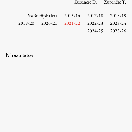
Zupančič D.
Zupančič T.
Vsa študijska leta
2013/14
2017/18
2018/19
Študij
2019/20
2020/21
2021/22
2022/23
2023/24
2024/25
2025/26
Predstavitev študija
Študentske informacije
Urniki
Ni rezultatov.
Študijski programi
Predmeti
Izbirni moduli EMŠA
Vpis
Zaključek študija
Mednarodne izmenjave
Študijske prakse
Spletna učilnica