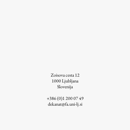
ŠIS (SI)
ŠIS (EN)
Aktualno
Obvestila
Novice
Zoisova cesta 12
1000
Ljubljana
Koledar dogodkov
Slovenija
Program dela
+386 (0)1 200 07 49
dekanat@fa.uni-lj.si
Raziskovanje