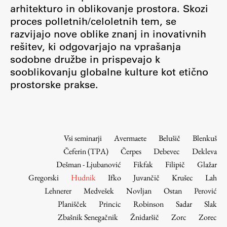
Osebje
arhitekturo in oblikovanje prostora. Skozi
proces polletnih/celoletnih tem, se
Organiziranost
razvijajo nove oblike znanj in inovativnih
Alumni
rešitev, ki odgovarjajo na vprašanja
Knjižnica
sodobne družbe in prispevajo k
Mednarodno sodelovanje
sooblikovanju globalne kulture kot etično
Članstva v združenjih
prostorske prakse.
Konzorciji
Tržna dejavnost
Kontakti
Vsi seminarji
Avermaete
Belušič
Blenkuš
Čeferin (TPA)
Čerpes
Debevec
Dekleva
Intranet UL FA
Dešman - Ljubanović
Fikfak
Filipič
Glažar
Intranet UL
Gregorski
Hudnik
Ifko
Juvančič
Krušec
Lah
Osebni portal FIORI
Lehnerer
Medvešek
Novljan
Ostan
Perović
Planišček
Princic
Robinson
Sadar
Slak
Spletni arhiv DEPO
Zbašnik Senegačnik
Žnidaršič
Zorc
Zorec