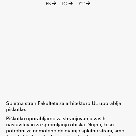
FB
IG
YT
Raziskovalni projekti
Dosežki
Inštituti
Svetlobni LAB
Delo
Seminarji
Seminarske teme
Gostujoči profesor
Spletna stran Fakultete za arhitekturo UL uporablja
Delavnice
piškotke.
Študentski projekti
Piškotke uporabljamo za shranjevanje vaših
nastavitev in za spremljanje obiska. Nujne, ki so
Ekskurzije
potrebni za nemoteno delovanje spletne strani, smo
Natečaji