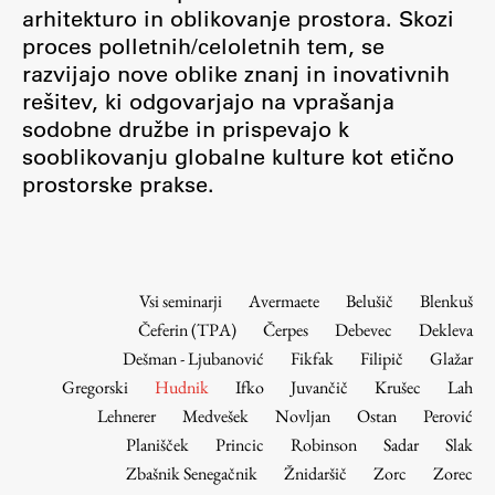
Osebje
arhitekturo in oblikovanje prostora. Skozi
proces polletnih/celoletnih tem, se
Organiziranost
razvijajo nove oblike znanj in inovativnih
Alumni
rešitev, ki odgovarjajo na vprašanja
Knjižnica
sodobne družbe in prispevajo k
Mednarodno sodelovanje
sooblikovanju globalne kulture kot etično
Članstva v združenjih
prostorske prakse.
Konzorciji
Tržna dejavnost
Kontakti
Vsi seminarji
Avermaete
Belušič
Blenkuš
Čeferin (TPA)
Čerpes
Debevec
Dekleva
Intranet UL FA
Dešman - Ljubanović
Fikfak
Filipič
Glažar
Intranet UL
Gregorski
Hudnik
Ifko
Juvančič
Krušec
Lah
Osebni portal FIORI
Lehnerer
Medvešek
Novljan
Ostan
Perović
Planišček
Princic
Robinson
Sadar
Slak
Spletni arhiv DEPO
Zbašnik Senegačnik
Žnidaršič
Zorc
Zorec