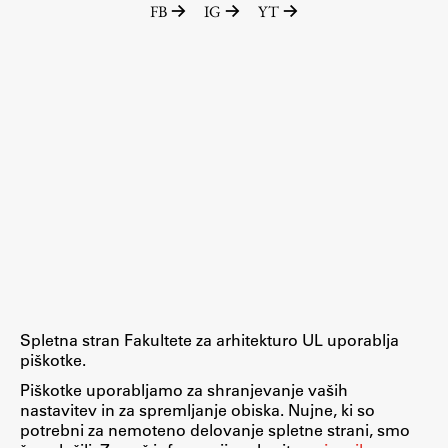
FB
IG
YT
Raziskovalni projekti
Dosežki
Inštituti
Svetlobni LAB
Delo
Seminarji
Seminarske teme
Gostujoči profesor
Spletna stran Fakultete za arhitekturo UL uporablja
Delavnice
piškotke.
Študentski projekti
Piškotke uporabljamo za shranjevanje vaših
nastavitev in za spremljanje obiska. Nujne, ki so
Ekskurzije
potrebni za nemoteno delovanje spletne strani, smo
Natečaji