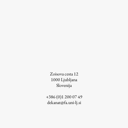
ŠIS (SI)
ŠIS (EN)
Aktualno
Obvestila
Novice
Zoisova cesta 12
1000
Ljubljana
Koledar dogodkov
Slovenija
Program dela
+386 (0)1 200 07 49
dekanat@fa.uni-lj.si
Raziskovanje