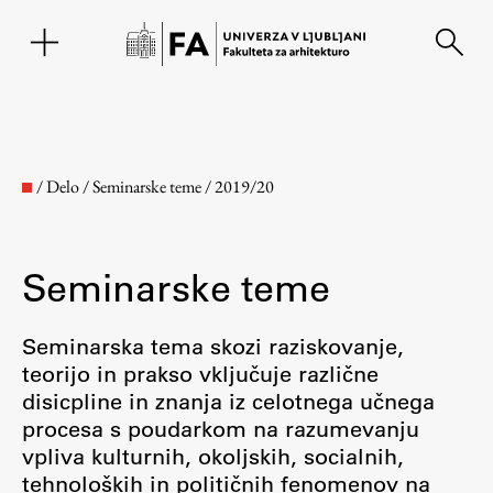
EN
/
Delo
/
Seminarske teme
/
2019/20
Seminarske teme
Seminarska tema skozi raziskovanje,
teorijo in prakso vključuje različne
disicpline in znanja iz celotnega učnega
Fakulteta
procesa s poudarkom na razumevanju
vpliva kulturnih, okoljskih, socialnih,
O fakulteti
tehnoloških in političnih fenomenov na