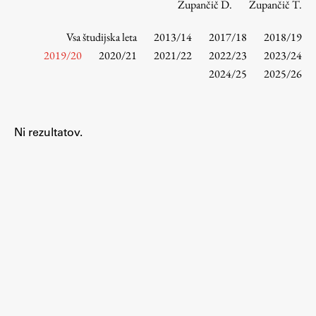
Zupančič D.
Zupančič T.
Vsa študijska leta
2013/14
2017/18
2018/19
Študij
2019/20
2020/21
2021/22
2022/23
2023/24
2024/25
2025/26
Predstavitev študija
Študentske informacije
Urniki
Ni rezultatov.
Študijski programi
Predmeti
Izbirni moduli EMŠA
Vpis
Zaključek študija
Mednarodne izmenjave
Študijske prakse
Spletna učilnica