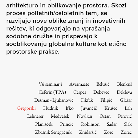
Osebje
arhitekturo in oblikovanje prostora. Skozi
proces polletnih/celoletnih tem, se
Organiziranost
razvijajo nove oblike znanj in inovativnih
Alumni
rešitev, ki odgovarjajo na vprašanja
Knjižnica
sodobne družbe in prispevajo k
Mednarodno sodelovanje
sooblikovanju globalne kulture kot etično
Članstva v združenjih
prostorske prakse.
Konzorciji
Tržna dejavnost
Kontakti
Vsi seminarji
Avermaete
Belušič
Blenkuš
Čeferin (TPA)
Čerpes
Debevec
Dekleva
Intranet UL FA
Dešman - Ljubanović
Fikfak
Filipič
Glažar
Intranet UL
Gregorski
Hudnik
Ifko
Juvančič
Krušec
Lah
Osebni portal FIORI
Lehnerer
Medvešek
Novljan
Ostan
Perović
Planišček
Princic
Robinson
Sadar
Slak
Spletni arhiv DEPO
Zbašnik Senegačnik
Žnidaršič
Zorc
Zorec