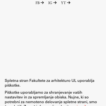
FB
IG
YT
Raziskovalni projekti
Dosežki
Inštituti
Svetlobni LAB
Delo
Seminarji
Seminarske teme
Gostujoči profesor
Spletna stran Fakultete za arhitekturo UL uporablja
Delavnice
piškotke.
Študentski projekti
Piškotke uporabljamo za shranjevanje vaših
nastavitev in za spremljanje obiska. Nujne, ki so
Ekskurzije
potrebni za nemoteno delovanje spletne strani, smo
Natečaji