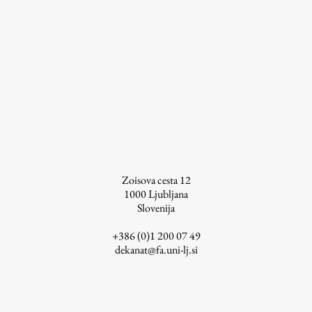
ŠIS (SI)
ŠIS (EN)
Aktualno
Obvestila
Novice
Zoisova cesta 12
1000
Ljubljana
Koledar dogodkov
Slovenija
Program dela
+386 (0)1 200 07 49
dekanat@fa.uni-lj.si
Raziskovanje