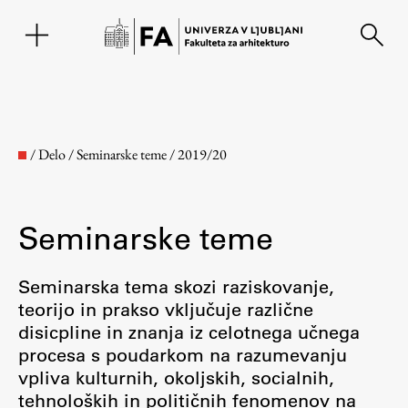
EN
/
Delo
/
Seminarske teme
/
2019/20
Seminarske teme
Seminarska tema skozi raziskovanje,
teorijo in prakso vključuje različne
disicpline in znanja iz celotnega učnega
Fakulteta
procesa s poudarkom na razumevanju
vpliva kulturnih, okoljskih, socialnih,
O fakulteti
tehnoloških in političnih fenomenov na