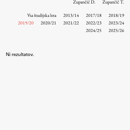
Zupančič D.
Zupančič T.
Vsa študijska leta
2013/14
2017/18
2018/19
Študij
2019/20
2020/21
2021/22
2022/23
2023/24
2024/25
2025/26
Predstavitev študija
Študentske informacije
Urniki
Ni rezultatov.
Študijski programi
Predmeti
Izbirni moduli EMŠA
Vpis
Zaključek študija
Mednarodne izmenjave
Študijske prakse
Spletna učilnica