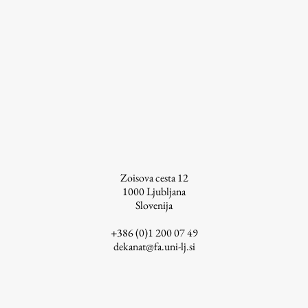
ŠIS (SI)
ŠIS (EN)
Aktualno
Obvestila
Novice
Zoisova cesta 12
1000
Ljubljana
Koledar dogodkov
Slovenija
Program dela
+386 (0)1 200 07 49
dekanat@fa.uni-lj.si
Raziskovanje