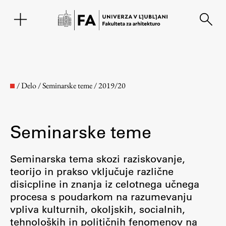
EN
/
Delo
/
Seminarske teme
/
2019/20
Seminarske teme
Seminarska tema skozi raziskovanje,
teorijo in prakso vključuje različne
disicpline in znanja iz celotnega učnega
Fakulteta
procesa s poudarkom na razumevanju
vpliva kulturnih, okoljskih, socialnih,
O fakulteti
tehnoloških in političnih fenomenov na