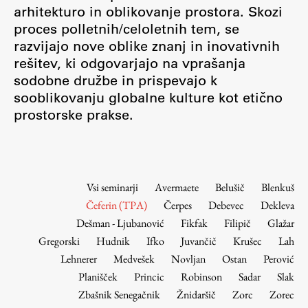
Osebje
arhitekturo in oblikovanje prostora. Skozi
proces polletnih/celoletnih tem, se
Organiziranost
razvijajo nove oblike znanj in inovativnih
Alumni
rešitev, ki odgovarjajo na vprašanja
Knjižnica
sodobne družbe in prispevajo k
Mednarodno sodelovanje
sooblikovanju globalne kulture kot etično
Članstva v združenjih
prostorske prakse.
Konzorciji
Tržna dejavnost
Kontakti
Vsi seminarji
Avermaete
Belušič
Blenkuš
Čeferin (TPA)
Čerpes
Debevec
Dekleva
Intranet UL FA
Dešman - Ljubanović
Fikfak
Filipič
Glažar
Intranet UL
Gregorski
Hudnik
Ifko
Juvančič
Krušec
Lah
Osebni portal FIORI
Lehnerer
Medvešek
Novljan
Ostan
Perović
Planišček
Princic
Robinson
Sadar
Slak
Spletni arhiv DEPO
Zbašnik Senegačnik
Žnidaršič
Zorc
Zorec