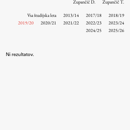
Zupančič D.
Zupančič T.
Vsa študijska leta
2013/14
2017/18
2018/19
Študij
2019/20
2020/21
2021/22
2022/23
2023/24
2024/25
2025/26
Predstavitev študija
Študentske informacije
Urniki
Ni rezultatov.
Študijski programi
Predmeti
Izbirni moduli EMŠA
Vpis
Zaključek študija
Mednarodne izmenjave
Študijske prakse
Spletna učilnica