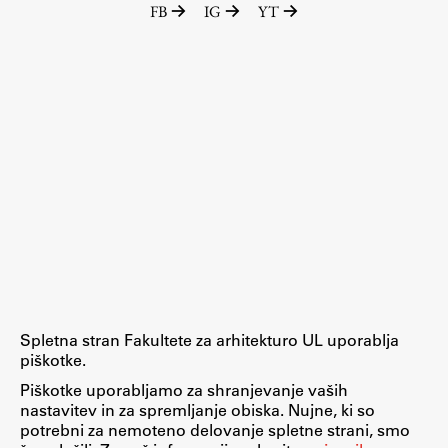
FB
IG
YT
Raziskovalni projekti
Dosežki
Inštituti
Svetlobni LAB
Delo
Seminarji
Seminarske teme
Gostujoči profesor
Spletna stran Fakultete za arhitekturo UL uporablja
Delavnice
piškotke.
Študentski projekti
Piškotke uporabljamo za shranjevanje vaših
nastavitev in za spremljanje obiska. Nujne, ki so
Ekskurzije
potrebni za nemoteno delovanje spletne strani, smo
Natečaji