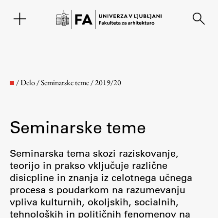
EN
/
Delo
/
Seminarske teme
/
2019/20
Seminarske teme
Seminarska tema skozi raziskovanje,
teorijo in prakso vključuje različne
disicpline in znanja iz celotnega učnega
Fakulteta
procesa s poudarkom na razumevanju
vpliva kulturnih, okoljskih, socialnih,
O fakulteti
tehnoloških in političnih fenomenov na