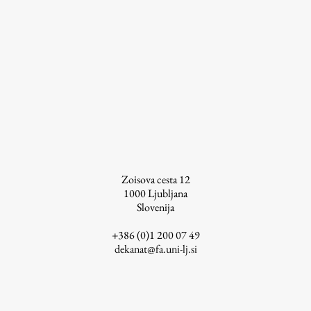
ŠIS (SI)
ŠIS (EN)
Aktualno
Obvestila
Novice
Zoisova cesta 12
1000
Ljubljana
Koledar dogodkov
Slovenija
Program dela
+386 (0)1 200 07 49
dekanat@fa.uni-lj.si
Raziskovanje