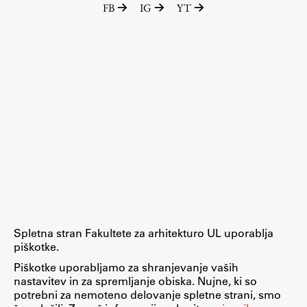
FB
IG
YT
Raziskovalni projekti
Dosežki
Inštituti
Svetlobni LAB
Delo
Seminarji
Seminarske teme
Gostujoči profesor
Spletna stran Fakultete za arhitekturo UL uporablja
Delavnice
piškotke.
Študentski projekti
Piškotke uporabljamo za shranjevanje vaših
nastavitev in za spremljanje obiska. Nujne, ki so
Ekskurzije
potrebni za nemoteno delovanje spletne strani, smo
Natečaji