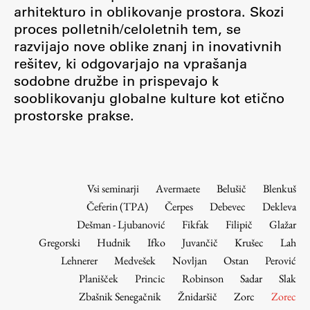
Osebje
arhitekturo in oblikovanje prostora. Skozi
proces polletnih/celoletnih tem, se
Organiziranost
razvijajo nove oblike znanj in inovativnih
Alumni
rešitev, ki odgovarjajo na vprašanja
Knjižnica
sodobne družbe in prispevajo k
Mednarodno sodelovanje
sooblikovanju globalne kulture kot etično
Članstva v združenjih
prostorske prakse.
Konzorciji
Tržna dejavnost
Kontakti
Vsi seminarji
Avermaete
Belušič
Blenkuš
Čeferin (TPA)
Čerpes
Debevec
Dekleva
Intranet UL FA
Dešman - Ljubanović
Fikfak
Filipič
Glažar
Intranet UL
Gregorski
Hudnik
Ifko
Juvančič
Krušec
Lah
Osebni portal FIORI
Lehnerer
Medvešek
Novljan
Ostan
Perović
Planišček
Princic
Robinson
Sadar
Slak
Spletni arhiv DEPO
Zbašnik Senegačnik
Žnidaršič
Zorc
Zorec