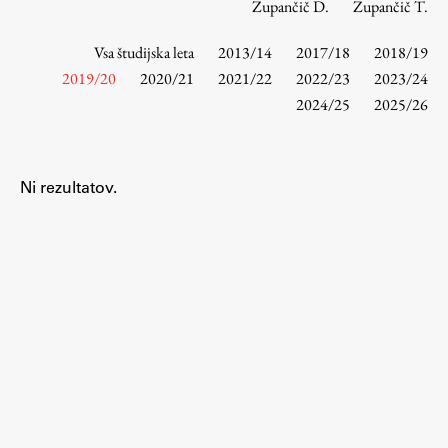
Zupančič D.
Zupančič T.
Vsa študijska leta
2013/14
2017/18
2018/19
Študij
2019/20
2020/21
2021/22
2022/23
2023/24
2024/25
2025/26
Predstavitev študija
Študentske informacije
Urniki
Ni rezultatov.
Študijski programi
Predmeti
Izbirni moduli EMŠA
Vpis
Zaključek študija
Mednarodne izmenjave
Študijske prakse
Spletna učilnica