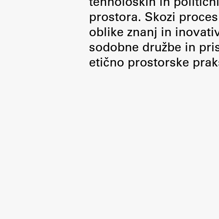
tehnoloških in politič
Organiziranost
prostora. Skozi proces 
Alumni
oblike znanj in inovati
Knjižnica
sodobne družbe in pris
Mednarodno sodelovanje
etično prostorske prak
Članstva v združenjih
Konzorciji
Tržna dejavnost
Kontakti
Intranet UL FA
Intranet UL
Osebni portal FIORI
Spletni arhiv DEPO