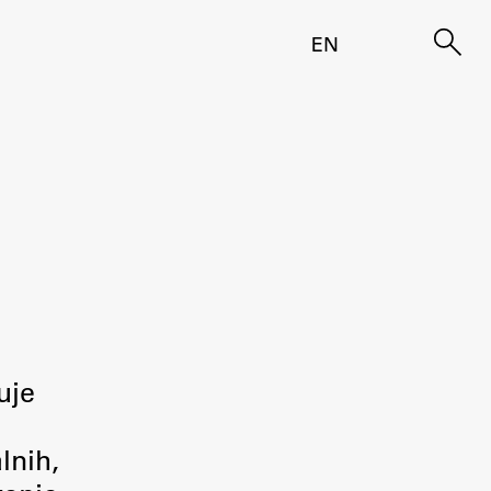
EN
uje
lnih,