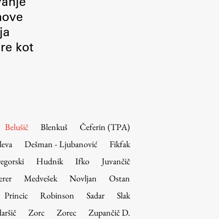
vanje
 nove
ja
re kot
Belušič
Blenkuš
Čeferin (TPA)
leva
Dešman - Ljubanović
Fikfak
egorski
Hudnik
Ifko
Juvančič
erer
Medvešek
Novljan
Ostan
Princic
Robinson
Sadar
Slak
aršič
Zorc
Zorec
Zupančič D.