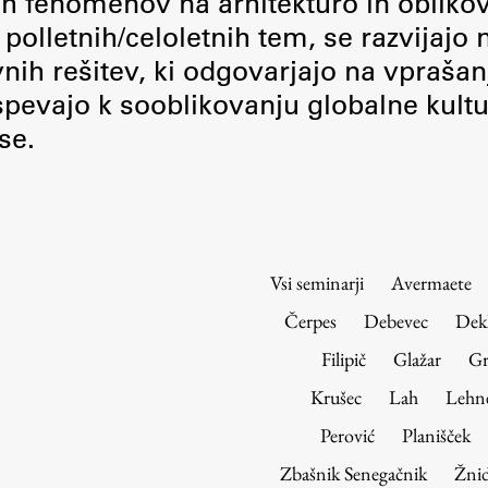
nih fenomenov na arhitekturo in obliko
Urniki
polletnih/celoletnih tem, se razvijajo
Študijski programi
vnih rešitev, ki odgovarjajo na vprašan
Predmeti
pevajo k sooblikovanju globalne kultu
Izbirni moduli EMŠA
se.
Vpis
Zaključek študija
Mednarodne izmenjave
Študijske prakse
Vsi seminarji
Avermaete
Spletna učilnica
Čerpes
Debevec
Dek
ŠIS (SI)
Filipič
Glažar
Gr
ŠIS (EN)
Krušec
Lah
Lehn
Perović
Planišček
Zbašnik Senegačnik
Žnid