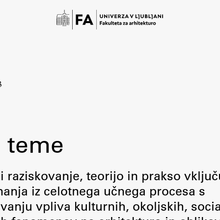
3
 teme
Študij
raziskovanje, teorijo in prakso vključ
 znanja iz celotnega učnega procesa s
Predstavitev študija
ju vpliva kulturnih, okoljskih, socia
Študentske informacije