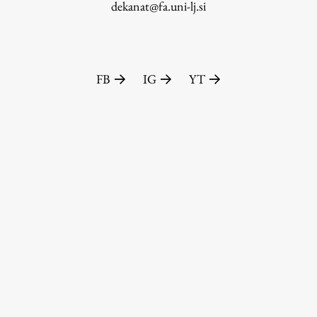
dekanat@fa.uni-lj.si
FB
IG
YT