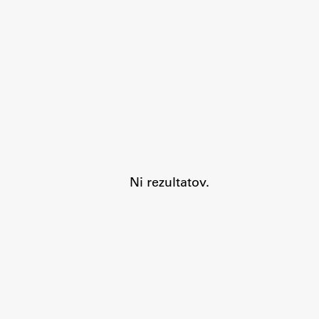
Aktualno
Obvestila
Ni rezultatov.
Novice
Koledar dogodkov
Program dela