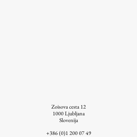
Založništvo
FA–ZA
Zbirke
Publikacije
AR – Arhitektura, raziskovanje
Zoisova cesta 12
Igra ustvarjalnosti
1000
Ljubljana
Slovenija
+386 (0)1 200 07 49