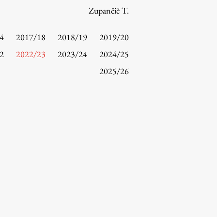
Zupančič T.
4
2017/18
2018/19
2019/20
2
2022/23
2023/24
2024/25
2025/26
Raziskovanje
Raziskovalni projekti
Dosežki
Inštituti
Svetlobni LAB