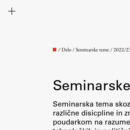
/
Delo
/
Seminarske teme
/
2022/2
Seminarske
Fakulteta
Seminarska tema skozi 
različne disicpline in
O fakulteti
poudarkom na razumevan
Osebje