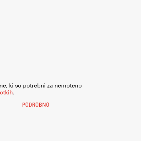
jne, ki so potrebni za nemoteno
otkih
.
PODROBNO