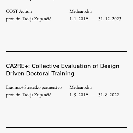
COST Action
Mednarodni
Študij
prof. dr. Tadeja Zupančič
1. 1. 2019
—
31. 12. 2023
Predstavitev študija
Študentske informacije
Urniki
Študijski programi
CA2RE+: Collective Evaluation of Design
Predmeti
Driven Doctoral Training
Izbirni moduli EMŠA
Erasmus+ Strateško partnerstvo
Mednarodni
Vpis
prof. dr. Tadeja Zupančič
1. 9. 2019
—
31. 8. 2022
Zaključek študija
Mednarodne izmenjave
Študijske prakse
Spletna učilnica