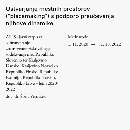
Ustvarjanje mestnih prostorov
ŠIS (SI)
("placemaking") s podporo preučevanja
ŠIS (EN)
njihove dinamike
ARIS - Javni razpis za
Mednarodni
sofinanciranje
1. 11. 2020
—
31. 10. 2022
Aktualno
znanstvenoraziskovalnega
sodelovanja med Republiko
Slovenijo ter Kraljevino
Obvestila
Dansko, Kraljevino Norveško,
Republiko Finsko, Republiko
Novice
Estonijo, Republiko Latvijo,
Koledar dogodkov
Republiko Litvo v letih 2020-
2022
Program dela
doc. dr. Špela Verovšek
Raziskovanje