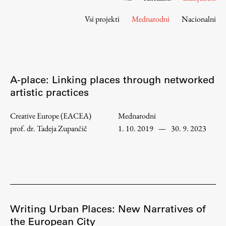
Osebje
Vsi projekti
Mednarodni
Nacionalni
Organiziranost
Alumni
Knjižnica
Mednarodno sodelovanje
A-place: Linking places through networked
Članstva v združenjih
artistic practices
Konzorciji
Tržna dejavnost
Creative Europe (EACEA)
Mednarodni
Kontakti
prof. dr. Tadeja Zupančič
1. 10. 2019
—
30. 9. 2023
Intranet UL FA
Intranet UL
Osebni portal FIORI
Spletni arhiv DEPO
Writing Urban Places: New Narratives of
the European City