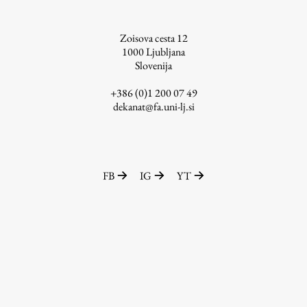
Zaključna dela
Zoisova cesta 12
Razvojno sodelovanje in humanitarna pomoč
1000
Ljubljana
Slovenija
+386 (0)1 200 07 49
dekanat@fa.uni-lj.si
Založništvo
FA–ZA
Zbirke
FB
IG
YT
Publikacije
AR – Arhitektura, raziskovanje
Igra ustvarjalnosti