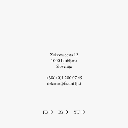
Študij
Predstavitev študija
Študentske informacije
Urniki
Zoisova cesta 12
Študijski programi
1000
Ljubljana
Slovenija
Predmeti
Izbirni moduli EMŠA
+386 (0)1 200 07 49
dekanat@fa.uni-lj.si
Vpis
Zaključek študija
Mednarodne izmenjave
Študijske prakse
FB
IG
YT
Spletna učilnica