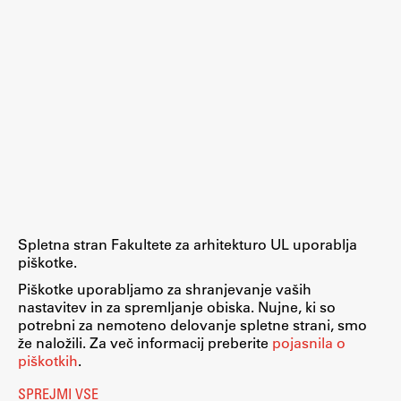
ŠIS (SI)
ŠIS (EN)
Aktualno
Obvestila
Novice
Spletna stran Fakultete za arhitekturo UL uporablja
Koledar dogodkov
piškotke.
Program dela
Piškotke uporabljamo za shranjevanje vaših
nastavitev in za spremljanje obiska. Nujne, ki so
potrebni za nemoteno delovanje spletne strani, smo
že naložili. Za več informacij preberite
pojasnila o
piškotkih
.
Raziskovanje
SPREJMI VSE