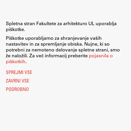
Raziskovalni projekti
Dosežki
Spletna stran Fakultete za arhitekturo UL uporablja
Inštituti
piškotke.
Svetlobni LAB
Piškotke uporabljamo za shranjevanje vaših
nastavitev in za spremljanje obiska. Nujne, ki so
potrebni za nemoteno delovanje spletne strani, smo
že naložili. Za več informacij preberite
pojasnila o
Delo
piškotkih
.
SPREJMI VSE
Seminarji
ZAVRNI VSE
Seminarske teme
PODROBNO
Gostujoči profesor
Delavnice
Študentski projekti
Ekskurzije
Natečaji