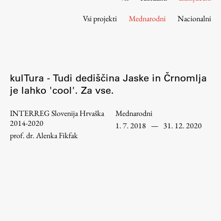
Osebje
Vsi projekti
Mednarodni
Nacionalni
Organiziranost
Alumni
Knjižnica
Mednarodno sodelovanje
kulTura - Tudi dediščina Jaske in Črnomlja
Članstva v združenjih
je lahko 'cool'. Za vse.
Konzorciji
Tržna dejavnost
INTERREG Slovenija Hrvaška
Mednarodni
2014-2020
Kontakti
1. 7. 2018
—
31. 12. 2020
prof. dr. Alenka Fikfak
Intranet UL FA
Intranet UL
Osebni portal FIORI
Spletni arhiv DEPO