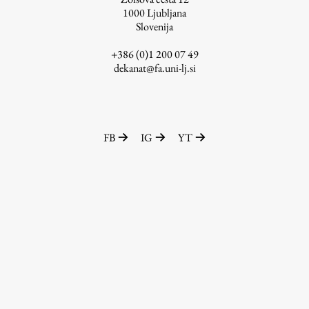
1000
Ljubljana
ŠIS (SI)
Slovenija
ŠIS (EN)
+386 (0)1 200 07 49
dekanat@fa.uni-lj.si
Aktualno
FB
IG
YT
Obvestila
Novice
Koledar dogodkov
Program dela
Raziskovanje